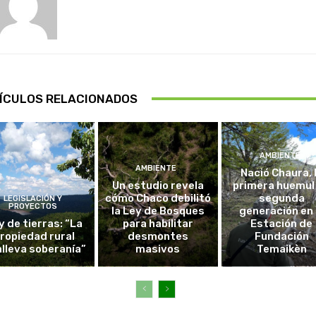
ÍCULOS RELACIONADOS
AMBIENTE
AMBIENTE
Nació Chaura, 
Un estudio revela
primera huemul
cómo Chaco debilitó
segunda
LEGISLACIÓN Y
PROYECTOS
la Ley de Bosques
generación en 
y de tierras: “La
para habilitar
Estación de
ropiedad rural
desmontes
Fundación
lleva soberanía”
masivos
Temaikèn