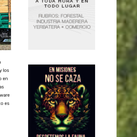
n
y los
o en
as
dware
to es