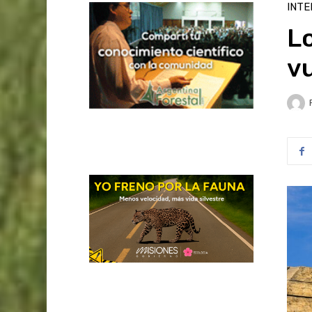
INTE
Lo
vu