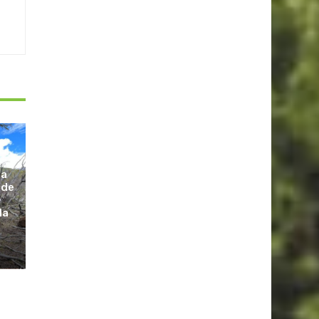
la
 de
la