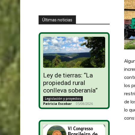
Últimas noticias
Algun
incr
Ley de tierras: “La
contr
propiedad rural
los p
conlleva soberanía”
restr
Legislación y proyectos
de lo
Patricia Escobar
-
05/08/2026
lo qu
const