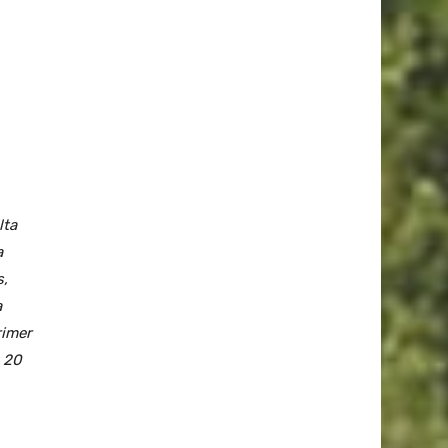
lta
a
s,
a
rimer
e 20