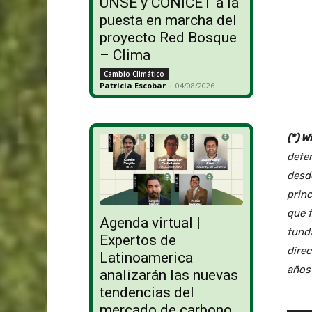
UNSE y CONICET a la
puesta en marcha del
proyecto Red Bosque
– Clima
Cambio Climático
Patricia Escobar
-
04/08/2026
(*) 
defe
desde
prin
que f
Agenda virtual |
funda
Expertos de
direc
Latinoamerica
años 
analizarán las nuevas
tendencias del
mercado de carbono