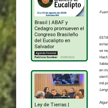
Fuen
Brasil | ABAF y
Cedagro promueven el
Congreso Brasileño
ESTAD
del Eucalipto en
esta
Salvador
se re
Agenda Forestal
Hasta
Patricia Escobar
-
05/08/2026
tabla
en ma
cient
mil p
Leng
Algun
Ley de Tierras |