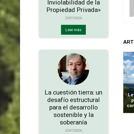
Inviolabilidad de la
Propiedad Privada»
23/07/2026
Leer más
ART
La cuestión tierra: un
Le
desafío estructural
p
con
para el desarrollo
sostenible y la
soberanía
22/07/2026