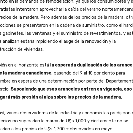
nto en la demanda de remodelación, ya que los consumidores y l
atistas intentaron aprovechar la caída del verano norteamerican
recios de la madera. Pero además de los precios de la madera, otr
icciones se presentaron en la cadena de suministro, como el har
s gabinetes, las ventanas y el suministro de revestimientos, y es
e analizan estaría impidiendo el auge de la renovación y la
rucción de viviendas.
ién en el horizonte está
la esperada duplicación de los arance
e la madera canadiense
, pasando del 9 al 18 por ciento para
embre en espera de una determinación por parte del Departamen
rcio.
Suponiendo que esos aranceles entren en vigencia, eso
gará más presión al alza sobre los precios de la madera.
sí, varios observadores de la industria y economistas predijeron
recios no superarían la marca de U$s 1,000 y ciertamente no se
arían a los precios de U$s 1,700 + observados en mayo.