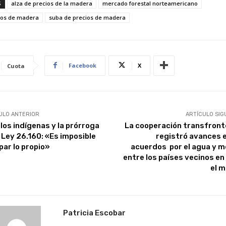
S
alza de precios de la madera
mercado forestal norteamericano
ios de madera
suba de precios de madera
Facebook
X
Cuota
ULO ANTERIOR
ARTÍCULO SIG
los indígenas y la prórroga
La cooperación transfront
a Ley 26.160: «Es imposible
registró avances e
par lo propio»
acuerdos por el agua y m
entre los países vecinos en
el 
Patricia Escobar