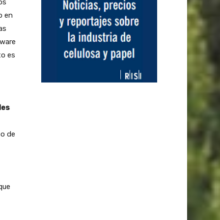
os
o en
as
dware
to es
les
to de
 que