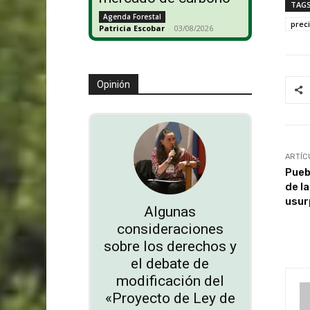
TAG
Agenda Forestal
prec
Patricia Escobar
-
03/08/2026
Opinión
ARTÍC
Pueb
de l
usur
Algunas
consideraciones
sobre los derechos y
el debate de
modificación del
«Proyecto de Ley de