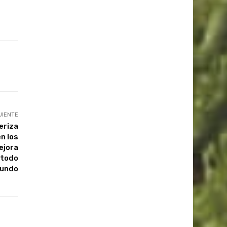
UIENTE
eriza
n los
ejora
 todo
mundo