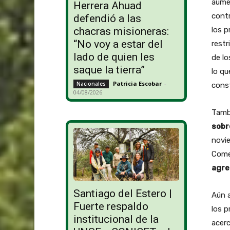
aume
Herrera Ahuad
contr
defendió a las
los p
chacras misioneras:
“No voy a estar del
restr
lado de quien les
de lo
saque la tierra”
lo qu
Patricia Escobar
-
Nacionales
const
04/08/2026
Tamb
sobr
novi
Come
agre
Santiago del Estero |
Aún a
Fuerte respaldo
los p
institucional de la
acerc