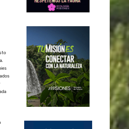
sto
a.
pies
zados
r
cada
n