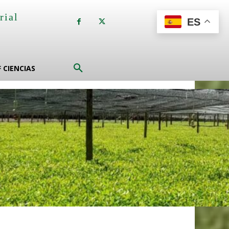
rial
ES
a
F CIENCIAS