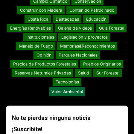
Cambio Climático
Conservación
Construir con Madera
Contenido Patrocinado
Costa Rica
Destacadas
Educación
Energías Renovables
Galería de videos
Guia Forestal
Institucionales
Legislación y proyectos
Manejo de Fuego
Memorias&Reconocimientos
Opinión
Parques Nacionales
Precios de Productos Forestales
Pueblos Originarios
Reservas Naturales Privadas
Salud
Sur Forestal
Tecnologías
Valor Ambiental
No te pierdas ninguna noticia
¡Suscribite!