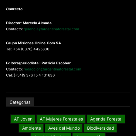
Contacto
Director: Marcelo Almada
Contacto:
gerencia@argentinaforestal.com
G
rupo Misiones
Online.Com
SA
Tel: +54 (0376) 4425800
Editora/periodista : Patricia Escobar
Contacto:
redaccion@argentinaforestal.com
Cel: (+54)9 376 15 4 131636
Categorías
AF Joven
AF Mujeres Forestales
Agenda Forestal
Ambiente
Aves del Mundo
Biodiversidad