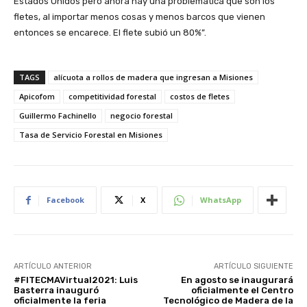
Estados Unidos pero ahora hay una problemática que son los
fletes, al importar menos cosas y menos barcos que vienen
entonces se encarece. El flete subió un 80%”.
TAGS
alícuota a rollos de madera que ingresan a Misiones
Apicofom
competitividad forestal
costos de fletes
Guillermo Fachinello
negocio forestal
Tasa de Servicio Forestal en Misiones
Facebook
X
WhatsApp
ARTÍCULO ANTERIOR
ARTÍCULO SIGUIENTE
#FITECMAVirtual2021: Luis
En agosto se inaugurará
Basterra inauguró
oficialmente el Centro
oficialmente la feria
Tecnológico de Madera de la