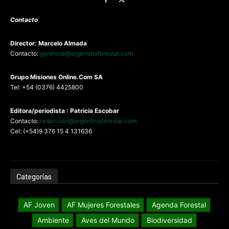
Contacto
Director: Marcelo Almada
Contacto:
gerencia@argentinaforestal.com
G
rupo Misiones
Online.Com
SA
Tel: +54 (0376) 4425800
Editora/periodista : Patricia Escobar
Contacto:
redaccion@argentinaforestal.com
Cel: (+54)9 376 15 4 131636
Categorías
AF Joven
AF Mujeres Forestales
Agenda Forestal
Ambiente
Aves del Mundo
Biodiversidad