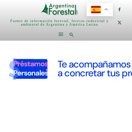
Fuente de información forestal, foresto-industrial y
ambiental de Argentina y América Latina