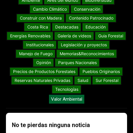
Ambiente
Aves del Mundo
Biodiversidad
Cambio Climático
Conservación
Construir con Madera
Contenido Patrocinado
Costa Rica
Destacadas
Educación
Energías Renovables
Galería de videos
Guia Forestal
Institucionales
Legislación y proyectos
Manejo de Fuego
Memorias&Reconocimientos
Opinión
Parques Nacionales
Precios de Productos Forestales
Pueblos Originarios
Reservas Naturales Privadas
Salud
Sur Forestal
Tecnologías
Valor Ambiental
No te pierdas ninguna noticia