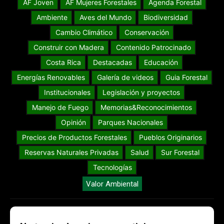
AF Joven
AF Mujeres Forestales
Agenda Forestal
Ambiente
Aves del Mundo
Biodiversidad
Cambio Climático
Conservación
Construir con Madera
Contenido Patrocinado
Costa Rica
Destacadas
Educación
Energías Renovables
Galería de videos
Guia Forestal
Institucionales
Legislación y proyectos
Manejo de Fuego
Memorias&Reconocimientos
Opinión
Parques Nacionales
Precios de Productos Forestales
Pueblos Originarios
Reservas Naturales Privadas
Salud
Sur Forestal
Tecnologías
Valor Ambiental