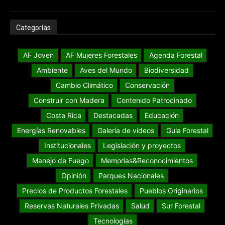
Categorías
AF Joven
AF Mujeres Forestales
Agenda Forestal
Ambiente
Aves del Mundo
Biodiversidad
Cambio Climático
Conservación
Construir con Madera
Contenido Patrocinado
Costa Rica
Destacadas
Educación
Energías Renovables
Galería de videos
Guia Forestal
Institucionales
Legislación y proyectos
Manejo de Fuego
Memorias&Reconocimientos
Opinión
Parques Nacionales
Precios de Productos Forestales
Pueblos Originarios
Reservas Naturales Privadas
Salud
Sur Forestal
Tecnologías