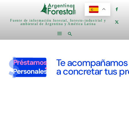
Fuente de información forestal, foresto-industrial y
ambiental de Argentina y América Latina