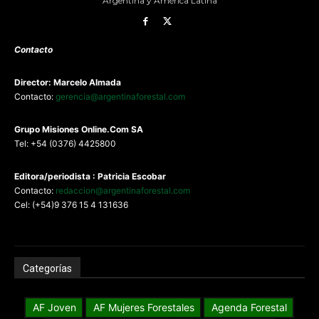
Argentina y América Latina
Contacto
Director: Marcelo Almada
Contacto:
gerencia@argentinaforestal.com
G
rupo Misiones
Online.Com
SA
Tel: +54 (0376) 4425800
Editora/periodista : Patricia Escobar
Contacto:
redaccion@argentinaforestal.com
Cel: (+54)9 376 15 4 131636
Categorías
AF Joven
AF Mujeres Forestales
Agenda Forestal