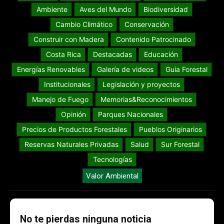
Ambiente
Aves del Mundo
Biodiversidad
Cambio Climático
Conservación
Construir con Madera
Contenido Patrocinado
Costa Rica
Destacadas
Educación
Energías Renovables
Galería de videos
Guia Forestal
Institucionales
Legislación y proyectos
Manejo de Fuego
Memorias&Reconocimientos
Opinión
Parques Nacionales
Precios de Productos Forestales
Pueblos Originarios
Reservas Naturales Privadas
Salud
Sur Forestal
Tecnologías
Valor Ambiental
No te pierdas ninguna noticia