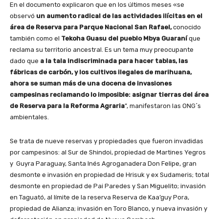
En el documento explicaron que en los últimos meses «se
observó
un aumento radical de las actividades ilícitas en el
área de Reserva para Parque Nacional San Rafael,
conocido
también como el
Tekoha Guasu del pueblo Mbya Guaraní
que
reclama su territorio ancestral. Es un tema muy preocupante
dado que
a la tala indiscriminada para hacer tablas, las
fábricas de carbón, y los cultivos ilegales de marihuana,
ahora se suman más de una docena de invasiones
campesinas reclamando lo imposible: asignar tierras del área
de Reserva para la Reforma Agraria
”, manifestaron las ONG´s
ambientales.
Se trata de nueve reservas y propiedades que fueron invadidas
por campesinos: al Sur de Shindoi, propiedad de Martines Yegros
y Guyra Paraguay, Santa Inés Agroganadera Don Felipe, gran
desmonte e invasión en propiedad de Hrisuk y ex Sudameris; total
desmonte en propiedad de Pai Paredes y San Miguelito; invasión
en Taguató, al límite de la reserva Reserva de Kaa’guy Pora,
propiedad de Alianza; invasión en Toro Blanco, y nueva invasión y