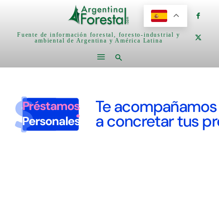
Fuente de información forestal, foresto-industrial y
ambiental de Argentina y América Latina