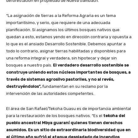
deforestación en propiedad de Nueva Gambach.
“La asignación de tierras a la Reforma Agraria es un tema
importantísimo, y serio, que requiere de una adecuada
planificación. Si asignamos los últimos bosques nativos que
quedan a esto, estamos yendo en dirección contraria y opuesta a
lo que es el ansiado Desarrollo Sostenible. Debemos apuntar a
todo lo contrario, asignar tierras habilitadas y disponibles para
una reforma integral y verdadera, sin hipotecar y dejar sin
bosques a nuestro país.
El verdadero desarrollo sostenible se
construye uniendo estos núcleos importantes de bosques, a
través de sistemas agrosilvo pastoriles, y no al revés,
destruyéndolos”,
fundamentan en su reclamo por la
intervención de las autoridades competentes.
El área de San Rafael/Tekoha Guasu es de importancia ambiental
para la restauración de los bosques nativos. “Es el
tekoha del
pueblo ancestral Mbya guaraní quienes tienen derechos
asumidos. Es un sitio de extraordinaria biodiversidad que en
el último año sufrió el ataque despiadado de incendios