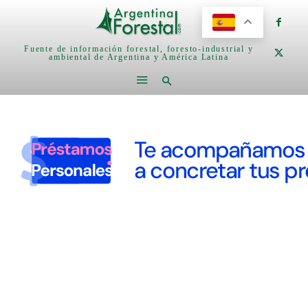
Fuente de información forestal, foresto-industrial y
ambiental de Argentina y América Latina