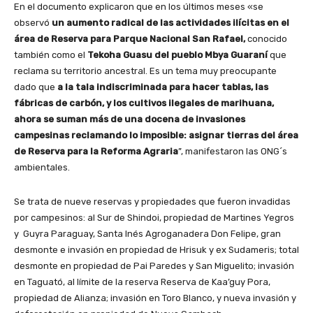
En el documento explicaron que en los últimos meses «se
observó
un aumento radical de las actividades ilícitas en el
área de Reserva para Parque Nacional San Rafael,
conocido
también como el
Tekoha Guasu del pueblo Mbya Guaraní
que
reclama su territorio ancestral. Es un tema muy preocupante
dado que
a la tala indiscriminada para hacer tablas, las
fábricas de carbón, y los cultivos ilegales de marihuana,
ahora se suman más de una docena de invasiones
campesinas reclamando lo imposible: asignar tierras del área
de Reserva para la Reforma Agraria
”, manifestaron las ONG´s
ambientales.
Se trata de nueve reservas y propiedades que fueron invadidas
por campesinos: al Sur de Shindoi, propiedad de Martines Yegros
y Guyra Paraguay, Santa Inés Agroganadera Don Felipe, gran
desmonte e invasión en propiedad de Hrisuk y ex Sudameris; total
desmonte en propiedad de Pai Paredes y San Miguelito; invasión
en Taguató, al límite de la reserva Reserva de Kaa’guy Pora,
propiedad de Alianza; invasión en Toro Blanco, y nueva invasión y