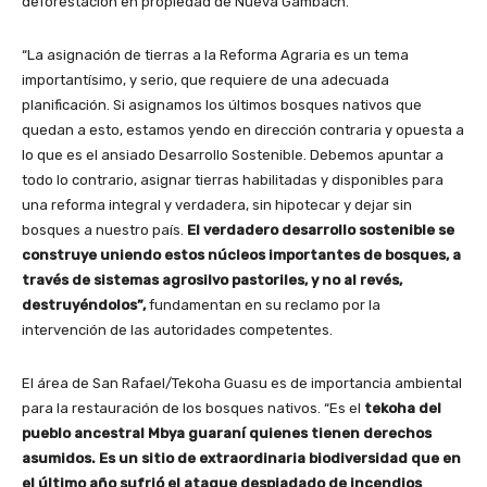
deforestación en propiedad de Nueva Gambach.
“La asignación de tierras a la Reforma Agraria es un tema
importantísimo, y serio, que requiere de una adecuada
planificación. Si asignamos los últimos bosques nativos que
quedan a esto, estamos yendo en dirección contraria y opuesta a
lo que es el ansiado Desarrollo Sostenible. Debemos apuntar a
todo lo contrario, asignar tierras habilitadas y disponibles para
una reforma integral y verdadera, sin hipotecar y dejar sin
bosques a nuestro país.
El verdadero desarrollo sostenible se
construye uniendo estos núcleos importantes de bosques, a
través de sistemas agrosilvo pastoriles, y no al revés,
destruyéndolos”,
fundamentan en su reclamo por la
intervención de las autoridades competentes.
El área de San Rafael/Tekoha Guasu es de importancia ambiental
para la restauración de los bosques nativos. “Es el
tekoha del
pueblo ancestral Mbya guaraní quienes tienen derechos
asumidos. Es un sitio de extraordinaria biodiversidad que en
el último año sufrió el ataque despiadado de incendios