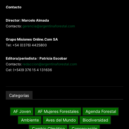
Contacto
Director: Marcelo Almada
Contacto:
gerencia@argentinaforestal.com
G
rupo Misiones
Online.Com
SA
Tel: +54 (0376) 4425800
Editora/periodista : Patricia Escobar
Contacto:
redaccion@argentinaforestal.com
Cel: (+54)9 376 15 4 131636
Categorías
AF Joven
AF Mujeres Forestales
Agenda Forestal
Ambiente
Aves del Mundo
Biodiversidad
Cambio Climático
Conservación