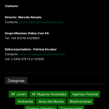
Contacto
Director: Marcelo Almada
Contacto:
gerencia@argentinaforestal.com
G
rupo Misiones
Online.Com
SA
Tel: +54 (0376) 4425800
Editora/periodista : Patricia Escobar
Contacto:
redaccion@argentinaforestal.com
Cel: (+54)9 376 15 4 131636
Categorías
AF Joven
AF Mujeres Forestales
Agenda Forestal
Ambiente
Aves del Mundo
Biodiversidad
Cambio Climático
Conservación