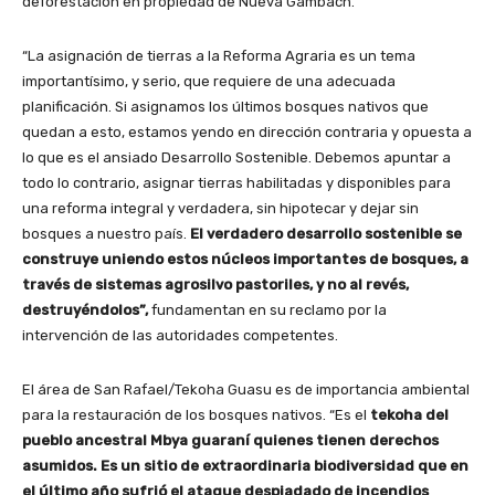
deforestación en propiedad de Nueva Gambach.
“La asignación de tierras a la Reforma Agraria es un tema
importantísimo, y serio, que requiere de una adecuada
planificación. Si asignamos los últimos bosques nativos que
quedan a esto, estamos yendo en dirección contraria y opuesta a
lo que es el ansiado Desarrollo Sostenible. Debemos apuntar a
todo lo contrario, asignar tierras habilitadas y disponibles para
una reforma integral y verdadera, sin hipotecar y dejar sin
bosques a nuestro país.
El verdadero desarrollo sostenible se
construye uniendo estos núcleos importantes de bosques, a
través de sistemas agrosilvo pastoriles, y no al revés,
destruyéndolos”,
fundamentan en su reclamo por la
intervención de las autoridades competentes.
El área de San Rafael/Tekoha Guasu es de importancia ambiental
para la restauración de los bosques nativos. “Es el
tekoha del
pueblo ancestral Mbya guaraní quienes tienen derechos
asumidos. Es un sitio de extraordinaria biodiversidad que en
el último año sufrió el ataque despiadado de incendios