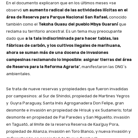
En el documento explicaron que en los últimos meses «se
observó
un aumento radical de las actividades ilícitas en el
área de Reserva para Parque Nacional San Rafael,
conocido
también como el
Tekoha Guasu del pueblo Mbya Guaraní
que
reclama su territorio ancestral. Es un tema muy preocupante
dado que
a la tala indiscriminada para hacer tablas, las
fábricas de carbón, y los cultivos ilegales de marihuana,
ahora se suman más de una docena de invasiones
campesinas reclamando lo imposible: asignar tierras del área
de Reserva para la Reforma Agraria
”, manifestaron las ONG´s
ambientales.
Se trata de nueve reservas y propiedades que fueron invadidas
por campesinos: al Sur de Shindoi, propiedad de Martines Yegros
y Guyra Paraguay, Santa Inés Agroganadera Don Felipe, gran
desmonte e invasión en propiedad de Hrisuk y ex Sudameris; total
desmonte en propiedad de Pai Paredes y San Miguelito; invasión
en Taguató, al límite de la reserva Reserva de Kaa’guy Pora,
propiedad de Alianza; invasión en Toro Blanco, y nueva invasión y