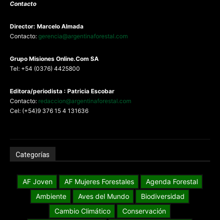
Contacto
Director: Marcelo Almada
Contacto:
gerencia@argentinaforestal.com
G
rupo Misiones
Online.Com
SA
Tel: +54 (0376) 4425800
Editora/periodista : Patricia Escobar
Contacto:
redaccion@argentinaforestal.com
Cel: (+54)9 376 15 4 131636
Categorías
AF Joven
AF Mujeres Forestales
Agenda Forestal
Ambiente
Aves del Mundo
Biodiversidad
Cambio Climático
Conservación