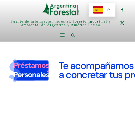
Fuente de información forestal, foresto-industrial y
ambiental de Argentina y América Latina