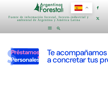
Fuente de información forestal, foresto-industrial y
ambiental de Argentina y América Latina