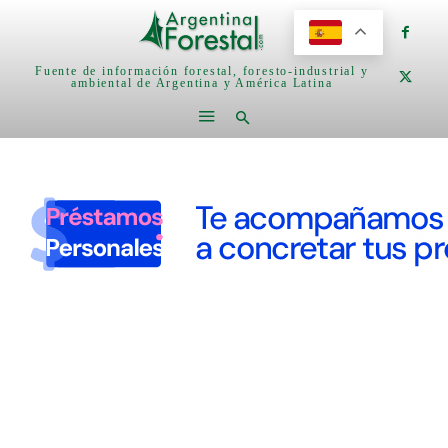
Fuente de información forestal, foresto-industrial y
ambiental de Argentina y América Latina