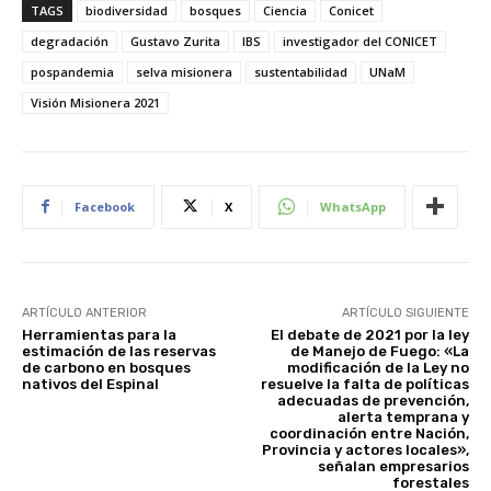
TAGS
biodiversidad
bosques
Ciencia
Conicet
degradación
Gustavo Zurita
IBS
investigador del CONICET
pospandemia
selva misionera
sustentabilidad
UNaM
Visión Misionera 2021
Facebook
X
WhatsApp
ARTÍCULO ANTERIOR
ARTÍCULO SIGUIENTE
Herramientas para la
El debate de 2021 por la ley
estimación de las reservas
de Manejo de Fuego: «La
de carbono en bosques
modificación de la Ley no
nativos del Espinal
resuelve la falta de políticas
adecuadas de prevención,
alerta temprana y
coordinación entre Nación,
Provincia y actores locales»,
señalan empresarios
forestales