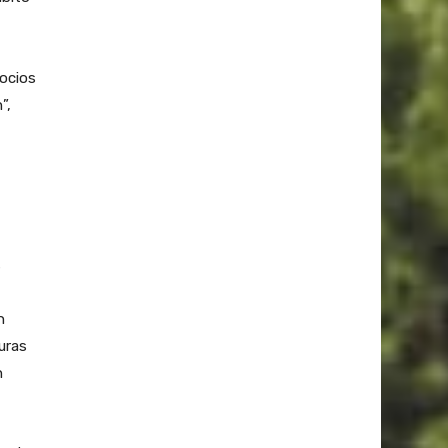
socios
”,
s
n
uras
n