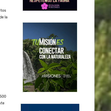
ctos
de la
.500
nte