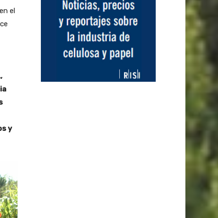
en el
ace
,
ia
s
os y