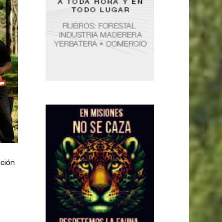
cción
e