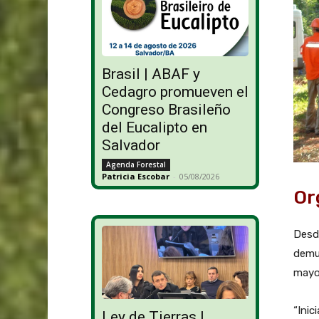
Brasil | ABAF y
Cedagro promueven el
Congreso Brasileño
del Eucalipto en
Salvador
Agenda Forestal
Patricia Escobar
-
05/08/2026
Or
Desde
demue
mayor
“Inic
Ley de Tierras |