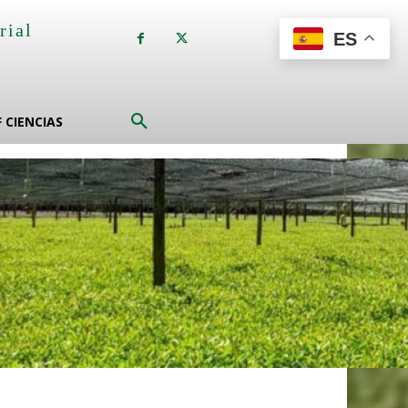
rial
ES
a
F CIENCIAS