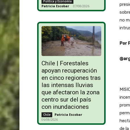
Política y Economía
presi
Patricia Escobar
-
07/08/2026
sobre
no ma
intru
Por 
@arg
Chile | Forestales
apoyan recuperación
en cinco regiones tras
las intensas lluvias
MISIO
que afectaron la zona
incen
centro sur del país
prome
con inundaciones
perma
Patricia Escobar
-
Chile
06/08/2026
hectá
de la