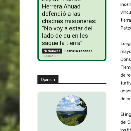
incen
Herrera Ahuad
vincu
defendió a las
tierr
chacras misioneras:
“No voy a estar del
Patze
lado de quien les
saque la tierra”
Luego
Patricia Escobar
-
mayor
Nacionales
04/08/2026
Conso
Tiemp
de re
Opinión
furti
unani
de pr
El in
del C
insti