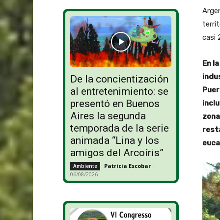
Arge
terri
casi 
En l
indus
De la concientización
al entretenimiento: se
Puer
presentó en Buenos
incl
Aires la segunda
zona
temporada de la serie
rest
animada “Lina y los
euca
amigos del Arcoíris”
Patricia Escobar
-
Ambiente
06/08/2026