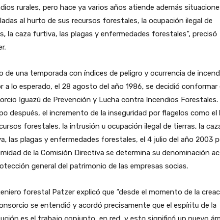
dios rurales, pero hace ya varios años atiende además situacione
ladas al hurto de sus recursos forestales, la ocupación ilegal de
as, la caza furtiva, las plagas y enfermedades forestales”, precisó
r.
 de una temporada con índices de peligro y ocurrencia de incend
 a lo esperado, el 28 agosto del año 1986, se decidió conformar 
rcio Iguazú de Prevención y Lucha contra Incendios Forestales.
o después, el incremento de la inseguridad por flagelos como el
cursos forestales, la intrusión u ocupación ilegal de tierras, la caz
va, las plagas y enfermedades forestales, el 4 julio del año 2003 p
midad de la Comisión Directiva se determina su denominación ac
otección general del patrimonio de las empresas socias.
geniero forestal Patzer explicó que “desde el momento de la crea
onsorcio se entendió y acordó precisamente que el espíritu de la
tución es el trabajo conjunto, en red, y esto significó un nuevo á