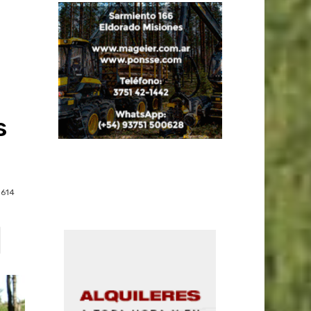
s
614