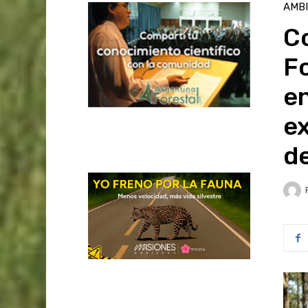
AMB
C
Fo
e
ex
de