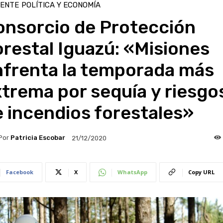
IENTE
POLÍTICA Y ECONOMÍA
onsorcio de Protección
restal Iguazú: «Misiones
nfrenta la temporada más
trema por sequía y riesgo
 incendios forestales»
Por
Patricia Escobar
21/12/2020
Facebook
X
WhatsApp
Copy URL