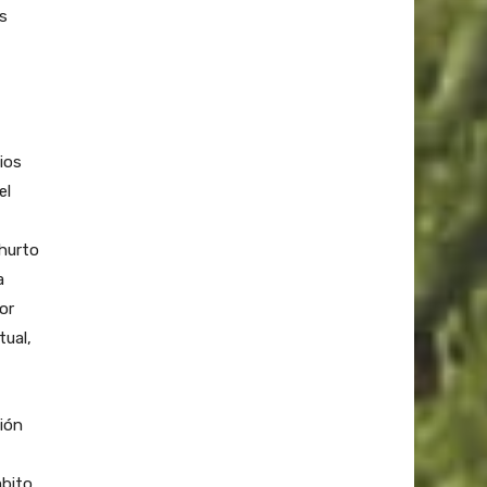
s
ios
el
 hurto
a
or
tual,
ción
mbito