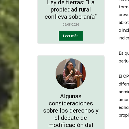
Ley de tierras: “La
forma
propiedad rural
prev
conlleva soberanía”
abiót
05/08/2026
o inc
Leer más
indic
Es qu
perju
El C
difer
admin
Algunas
ámbit
consideraciones
edili
sobre los derechos y
propi
el debate de
modificación del