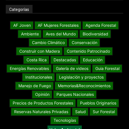
Categorías
AF Joven
AF Mujeres Forestales
Agenda Forestal
Ambiente
Aves del Mundo
Biodiversidad
Cambio Climático
Conservación
Construir con Madera
Contenido Patrocinado
Costa Rica
Destacadas
Educación
Energías Renovables
Galería de videos
Guia Forestal
Institucionales
Legislación y proyectos
Manejo de Fuego
Memorias&Reconocimientos
Opinión
Parques Nacionales
Precios de Productos Forestales
Pueblos Originarios
Reservas Naturales Privadas
Salud
Sur Forestal
Tecnologías