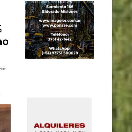
%
mo
182