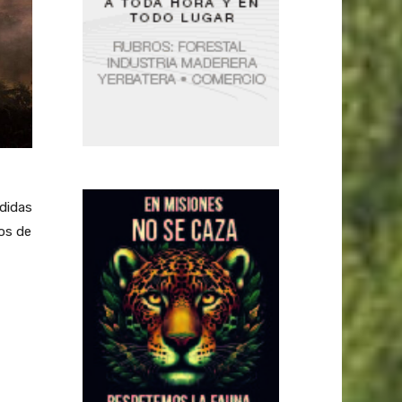
ndidas
cos de