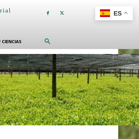
rial
ES
a
F CIENCIAS