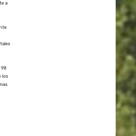
te a
ente
tales
l 98
 los
omas