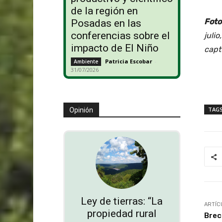
de la región en
Foto
Posadas en las
conferencias sobre el
juli
impacto de El Niño
capt
Patricia Escobar
-
Ambiente
31/07/2026
TAG
Opinión
Ley de tierras: “La
ARTÍC
propiedad rural
Brec