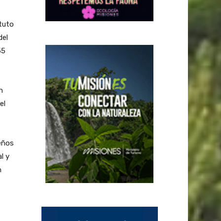
tuto
del
55
n
el
eños
l y
n