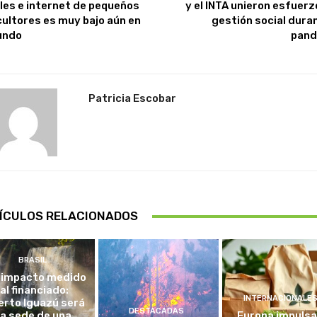
les e internet de pequeños
y el INTA unieron esfuerz
cultores es muy bajo aún en
gestión social duran
undo
pand
Patricia Escobar
ÍCULOS RELACIONADOS
BRASIL
 impacto medido
al financiado:
INTERNACIONALE
erto Iguazú será
DESTACADAS
la sede de una
Europa impulsa