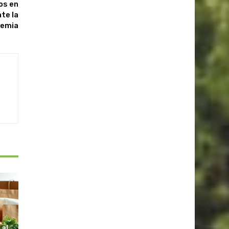
os en
te la
emia
S
 al