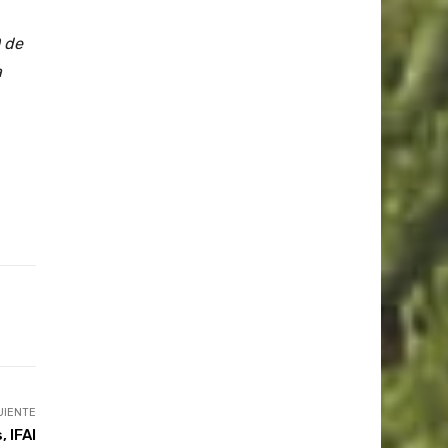
0 de
a
UIENTE
 IFAI