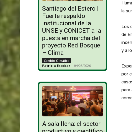
Human
Santiago del Estero |
la su
Fuerte respaldo
institucional de la
Los d
UNSE y CONICET a la
de Br
puesta en marcha del
incen
proyecto Red Bosque
y a l
– Clima
Cambio Climático
Exper
Patricia Escobar
-
04/08/2026
por c
casos
para 
comer
A sala llena: el sector
productivo y científico