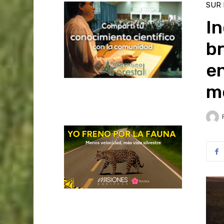
SUR
I
br
e
m