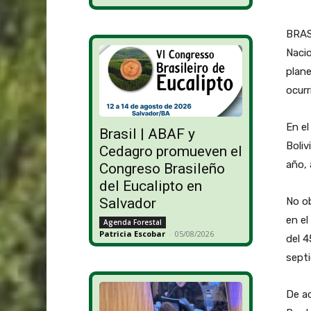
BRASI
Nacio
plane
ocurr
En el
Brasil | ABAF y
Boliv
Cedagro promueven el
año, 
Congreso Brasileño
del Eucalipto en
Salvador
No ob
en el
Agenda Forestal
Patricia Escobar
-
05/08/2026
del 4
sept
De ac