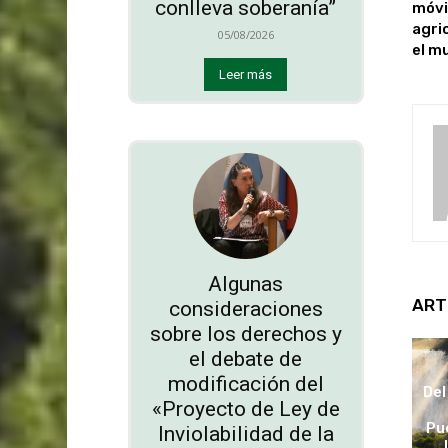
conlleva soberanía”
móvi
agri
05/08/2026
el m
Leer más
Algunas
ART
consideraciones
sobre los derechos y
el debate de
modificación del
Del
«Proyecto de Ley de
Pu
Inviolabilidad de la