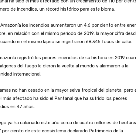
nal ha sido el más afectado con un crecimiento de 110 por cient
mero de incendios, un récord histórico para este bioma.
 Amazonía los incendios aumentaron un 4,6 por ciento entre ener
re, en relación con el mismo período de 2019, la mayor cifra desd
cuando en el mismo lapso se registraron 68.345 focos de calor.
azonía registró los peores incendios de su historia en 2019 cua
mágenes del fuego le dieron la vuelta al mundo y alarmaron a la
idad internacional.
lamas no han cesado en la mayor selva tropical del planeta, pero 
l más afectado ha sido el Pantanal que ha sufrido los peores
dios en 47 años.
ego ya ha calcinado este año cerca de cuatro millones de hectáre
 por ciento de este ecosistema declarado Patrimonio de la