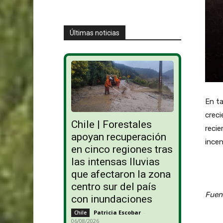
Últimas noticias
En ta
creci
Chile | Forestales
recie
apoyan recuperación
incen
en cinco regiones tras
las intensas lluvias
que afectaron la zona
centro sur del país
Fuen
con inundaciones
Patricia Escobar
-
Chile
06/08/2026