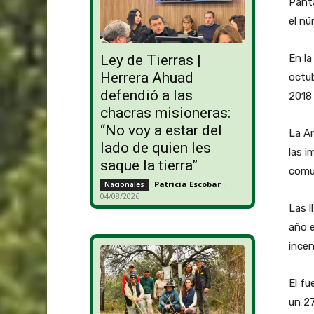
Panta
el nú
En la
Ley de Tierras |
Herrera Ahuad
octub
defendió a las
2018 
chacras misioneras:
“No voy a estar del
La Am
lado de quien les
las i
saque la tierra”
comun
Patricia Escobar
-
Nacionales
04/08/2026
Las l
año e
incen
El fu
un 27