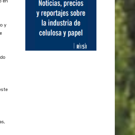
o en
o y
e
ndo
este
as,