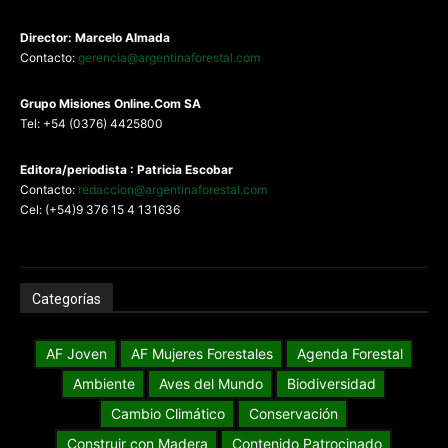
Director: Marcelo Almada
Contacto:
gerencia@argentinaforestal.com
G
rupo Misiones
Online.Com
SA
Tel: +54 (0376) 4425800
Editora/periodista : Patricia Escobar
Contacto:
redaccion@argentinaforestal.com
Cel: (+54)9 376 15 4 131636
Categorías
AF Joven
AF Mujeres Forestales
Agenda Forestal
Ambiente
Aves del Mundo
Biodiversidad
Cambio Climático
Conservación
Construir con Madera
Contenido Patrocinado