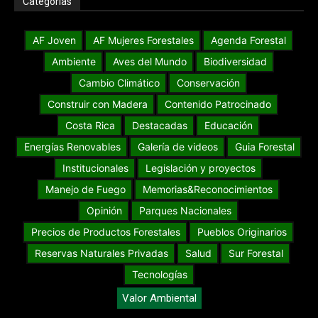
Categorías
AF Joven
AF Mujeres Forestales
Agenda Forestal
Ambiente
Aves del Mundo
Biodiversidad
Cambio Climático
Conservación
Construir con Madera
Contenido Patrocinado
Costa Rica
Destacadas
Educación
Energías Renovables
Galería de videos
Guia Forestal
Institucionales
Legislación y proyectos
Manejo de Fuego
Memorias&Reconocimientos
Opinión
Parques Nacionales
Precios de Productos Forestales
Pueblos Originarios
Reservas Naturales Privadas
Salud
Sur Forestal
Tecnologías
Valor Ambiental