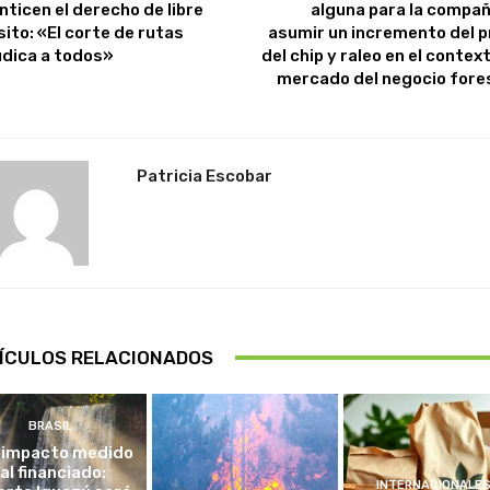
nticen el derecho de libre
alguna para la compañ
sito: «El corte de rutas
asumir un incremento del p
udica a todos»
del chip y raleo en el contex
mercado del negocio fore
Patricia Escobar
ÍCULOS RELACIONADOS
BRASIL
 impacto medido
al financiado:
INTERNACIONALE