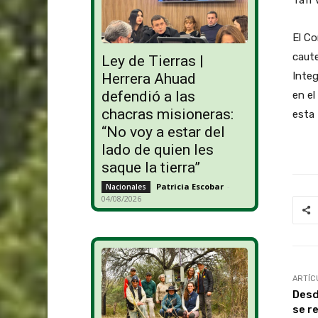
El C
caute
Ley de Tierras |
Integ
Herrera Ahuad
defendió a las
en el
chacras misioneras:
esta 
“No voy a estar del
lado de quien les
saque la tierra”
Patricia Escobar
-
Nacionales
04/08/2026
ARTÍC
Desd
se re