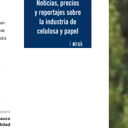
lan
ble
ndrá
UIENTE
rauco
lidad