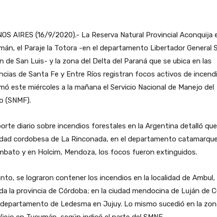
S AIRES (16/9/2020).- La Reserva Natural Provincial Aconquija 
án, el Paraje la Totora -en el departamento Libertador General 
n de San Luis- y la zona del Delta del Paraná que se ubica en las
ncias de Santa Fe y Entre Ríos registran focos activos de incend
mó este miércoles a la mañana el Servicio Nacional de Manejo del
o (SNMF).
porte diario sobre incendios forestales en la Argentina detalló que
lidad cordobesa de La Rinconada, en el departamento catamarqu
mbato y en Holcim, Mendoza, los focos fueron extinguidos.
nto, se lograron contener los incendios en la localidad de Ambul,
da la provincia de Córdoba; en la ciudad mendocina de Luján de 
l departamento de Ledesma en Jujuy. Lo mismo sucedió en la zon
Viejo en Tucumán, según indicó el parte del SMNF.