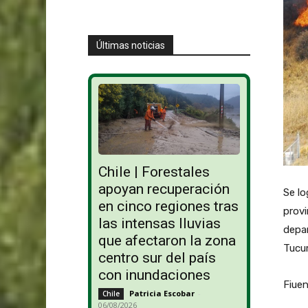
Últimas noticias
Chile | Forestales
apoyan recuperación
Se lo
en cinco regiones tras
provi
las intensas lluvias
depar
que afectaron la zona
Tucu
centro sur del país
con inundaciones
Fiue
Patricia Escobar
-
Chile
06/08/2026