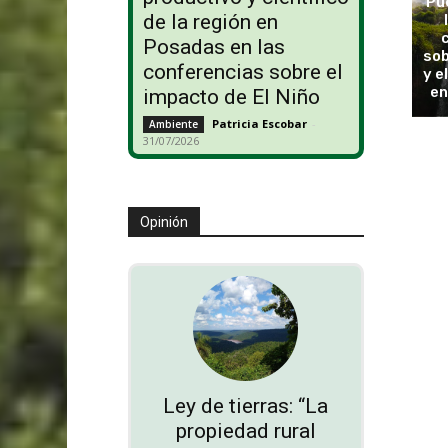
Pu
de la región en
Posadas en las
sob
conferencias sobre el
y e
en
impacto de El Niño
Patricia Escobar
-
Ambiente
31/07/2026
Opinión
Ley de tierras: “La
propiedad rural