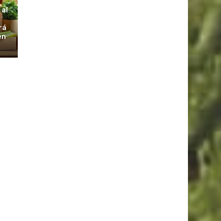
 al
rá
en