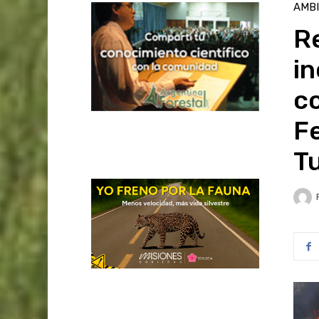
AMB
Re
in
c
Fe
T