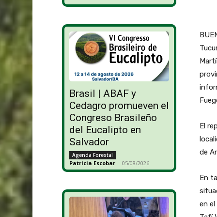
BUENO
Tucum
Martí
provi
infor
Brasil | ABAF y
Fueg
Cedagro promueven el
Congreso Brasileño
El re
del Eucalipto en
loca
Salvador
de A
Agenda Forestal
Patricia Escobar
-
05/08/2026
En ta
situa
en e
Tafí 