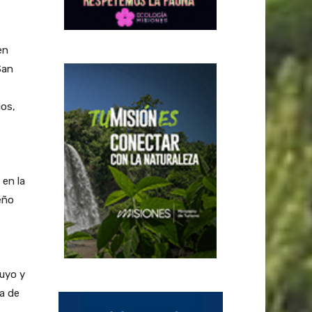
en
San
ios,
 en la
eño
Cuyo y
a de