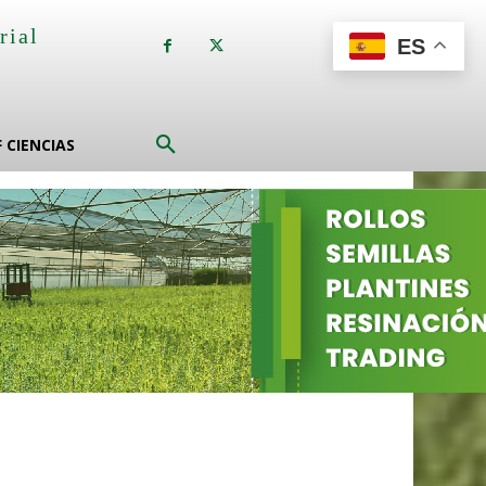
rial
ES
a
F CIENCIAS