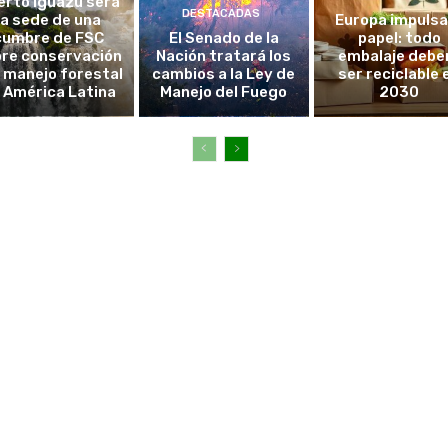
erto Iguazú será
DESTACADAS
la sede de una
Europa impulsa
cumbre de FSC
El Senado de la
papel: todo
re conservación
Nación tratará los
embalaje debe
l manejo forestal
cambios a la Ley de
ser reciclable 
 América Latina
Manejo del Fuego
2030