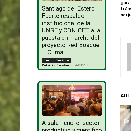
gara
Santiago del Estero |
trán
perj
Fuerte respaldo
institucional de la
UNSE y CONICET a la
puesta en marcha del
proyecto Red Bosque
– Clima
Cambio Climático
Patricia Escobar
-
04/08/2026
ART
Del
A sala llena: el sector
productivo y científico