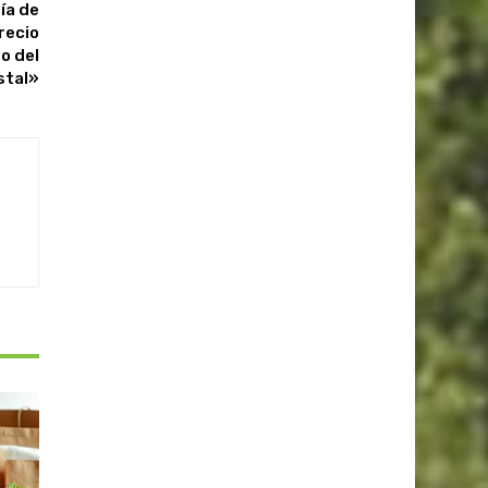
ía de
recio
to del
stal»
S