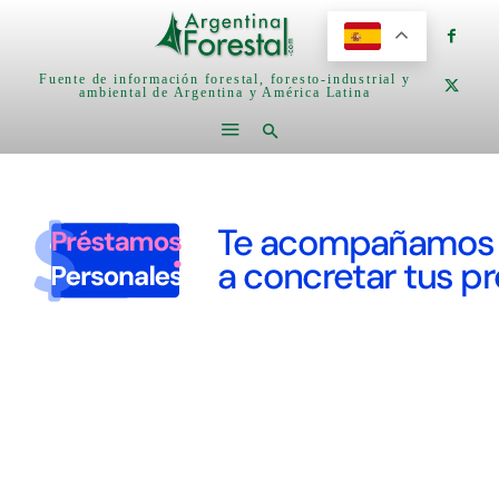
Fuente de información forestal, foresto-industrial y
ambiental de Argentina y América Latina