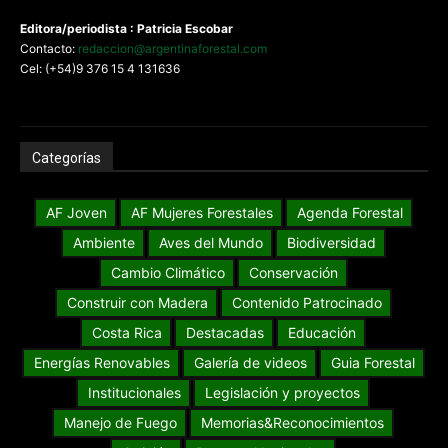
Editora/periodista : Patricia Escobar
Contacto:
redaccion@argentinaforestal.com
Cel: (+54)9 376 15 4 131636
Categorías
AF Joven
AF Mujeres Forestales
Agenda Forestal
Ambiente
Aves del Mundo
Biodiversidad
Cambio Climático
Conservación
Construir con Madera
Contenido Patrocinado
Costa Rica
Destacadas
Educación
Energías Renovables
Galería de videos
Guia Forestal
Institucionales
Legislación y proyectos
Manejo de Fuego
Memorias&Reconocimientos