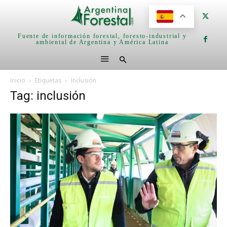
Fuente de información forestal, foresto-industrial y
ambiental de Argentina y América Latina
Inicio
Etiquetas
Inclusión
Tag: inclusión