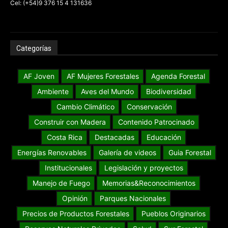
Cel: (+54)9 376 15 4 131636
Categorías
AF Joven
AF Mujeres Forestales
Agenda Forestal
Ambiente
Aves del Mundo
Biodiversidad
Cambio Climático
Conservación
Construir con Madera
Contenido Patrocinado
Costa Rica
Destacadas
Educación
Energías Renovables
Galería de videos
Guia Forestal
Institucionales
Legislación y proyectos
Manejo de Fuego
Memorias&Reconocimientos
Opinión
Parques Nacionales
Precios de Productos Forestales
Pueblos Originarios