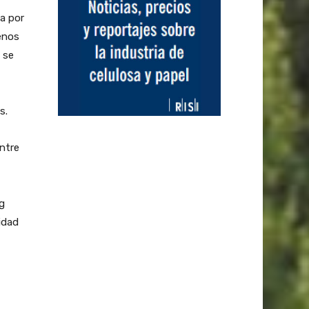
a por
uenos
s se
s.
entre
ng
idad