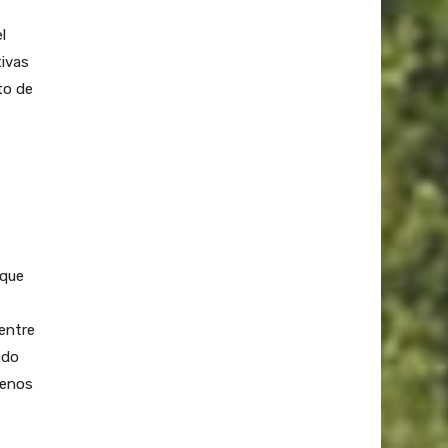
l
tivas
to de
 que
 entre
ndo
menos