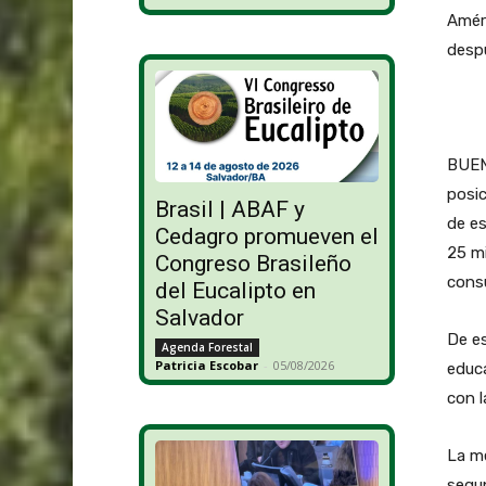
Améri
desp
BUEN
posic
Brasil | ABAF y
de es
Cedagro promueven el
25 mi
Congreso Brasileño
cons
del Eucalipto en
Salvador
De es
Agenda Forestal
Patricia Escobar
-
05/08/2026
educa
con l
La me
segun