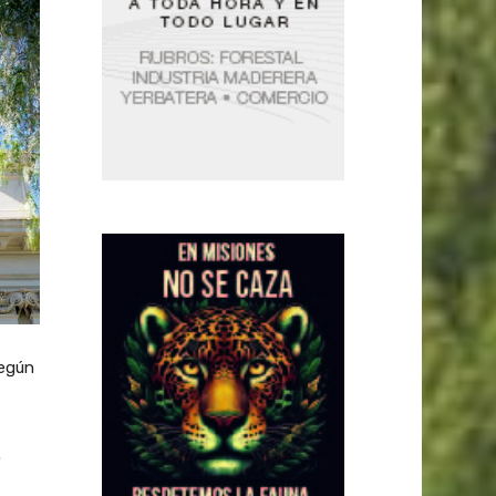
según
o