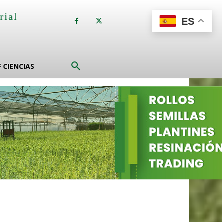
rial
ES
a
F CIENCIAS