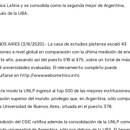
ca Latina y se consolida como la segunda mejor de Argentina,
ués de la UBA.
OS AIRES (3/8/2020).- La casa de estudios platense escaló 43
iones a nivel global en comparación con la última medición de en
te año, pasando así del puesto 518 al 475, sobre un total de más
l universidades evaluadas. El relevamiento completo puede
ultarse en http://www.webometrics.info
te modo la UNLP ingresó al top 500 de las mejores instituciones
ción superior del mundo; privilegio que, en Argentina, sólo comp
a Universidad de Buenos Aires, situada en el puesto 378.
dición del CSIC ratifica además la consolidación de la UNLP como
da universidad de Argentina, sólo por debajo de la UBA. El tercer