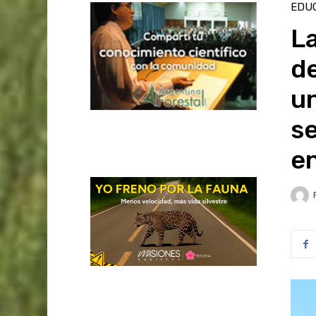
EDU
L
de
un
s
en