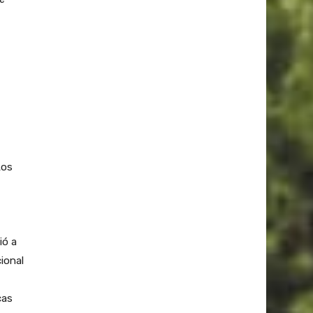
Los
ió a
ional
cas