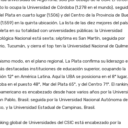
o lo ocupa la Universidad de Córdoba (1.278 en el mundo), seguid
el Plata en cuarto lugar (1.506) y del Centro de la Provincia de B
 (1.559) en la quinta ubicación. La lista de las diez mejores del paí
eta en su totalidad con universidades públicas: la Universidad
lógica Nacional está sexta; séptima es San Martín, seguida por
io, Tucumán, y cierra el top ten la Universidad Nacional de Quilme
ismo modo, en el plano regional, La Plata confirma su liderazgo 
ás destacadas instituciones de educación superior, ocupando la
ión 12° en América Latina. Aquí la UBA se posiciona en el 8° lugar,
ba en el puesto 48°, Mar del Plata 65°, y del Centro 71°. El ranki
oamericano es encabezado desde hace varios años por la Univers
n Pablo, Brasil; seguida por la Universidad Nacional Autónoma de
o, y la Universidad Estadual de Campinas, Brasil.
nking global de Universidades del CSIC está encabezado por la