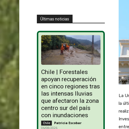
Últimas noticias
Chile | Forestales
apoyan recuperación
en cinco regiones tras
las intensas lluvias
La Un
que afectaron la zona
la úl
centro sur del país
reali
con inundaciones
Inves
Patricia Escobar
-
Chile
entre
06/08/2026