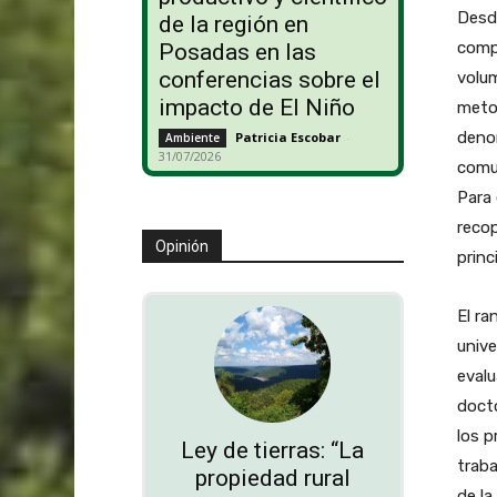
Desde
de la región en
compr
Posadas en las
conferencias sobre el
volum
impacto de El Niño
metod
denom
Patricia Escobar
-
Ambiente
31/07/2026
comun
Para 
recop
Opinión
princ
El ra
unive
evalu
docto
los 
Ley de tierras: “La
traba
propiedad rural
de la