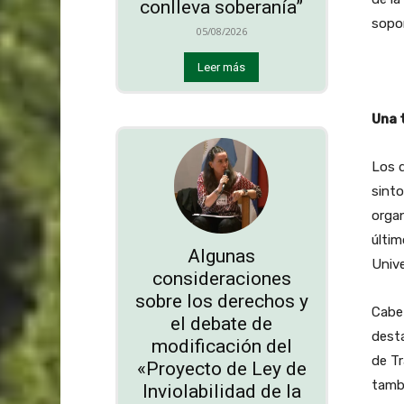
conlleva soberanía”
sopor
05/08/2026
Leer más
Una 
Los 
sinto
organ
últim
Algunas
Unive
consideraciones
sobre los derechos y
Cabe 
el debate de
desta
modificación del
de T
«Proyecto de Ley de
tambi
Inviolabilidad de la