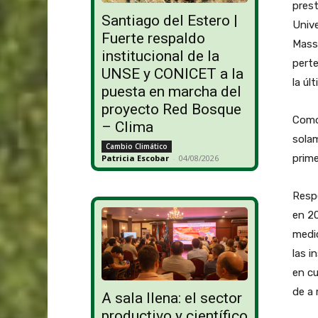
prest
Santiago del Estero |
Unive
Fuerte respaldo
Massa
institucional de la
pert
UNSE y CONICET a la
la úl
puesta en marcha del
proyecto Red Bosque
Como 
– Clima
solam
Cambio Climático
prime
Patricia Escobar
-
04/08/2026
Respe
en 2
medic
las i
en c
de a 
A sala llena: el sector
productivo y científico