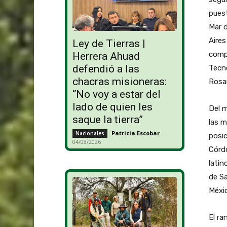
puest
Mar d
Aires
Ley de Tierras |
compl
Herrera Ahuad
defendió a las
Tecno
chacras misioneras:
Rosar
“No voy a estar del
lado de quien les
Del m
saque la tierra”
las m
Patricia Escobar
-
Nacionales
posic
04/08/2026
Córdo
latin
de Sa
Méxic
El ra