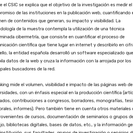
 el CSIC se explica que el objetivo de la investigación es medir el
omiso de las instituciones en la publicación web, cuantificando e
en de contenidos que generan, su impacto y visibilidad. La
ología de la muestra contempla la utilización de una técnica
inada cibermetría, que consiste en cuantificar el proceso de
icación científica que tiene lugar en internet y describirlo en cifr
ello, la entidad española desarrolló un software especializado qu
ila datos de la web y cruza la información con la arrojada por los
ipales buscadores de la red.
nking mide el volumen, visibilidad e impacto de las páginas web de
rsidades, con un énfasis especial en la producción científica (artí
ados, contribuciones a congresos, borradores, monografías, tesi
rales, informes). Pero también tiene en cuenta otros materiale
provenientes de cursos, documentación de seminarios o grupos d
jo, bibliotecas digitales, bases de datos, etc., y la información ge
 institución, sus facultades, grupos de investigación o servicios 