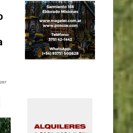
o
a
287