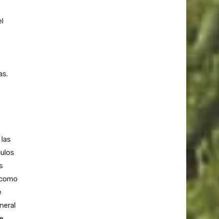
l
as.
e
 las
culos
s
s como
e
neral
de