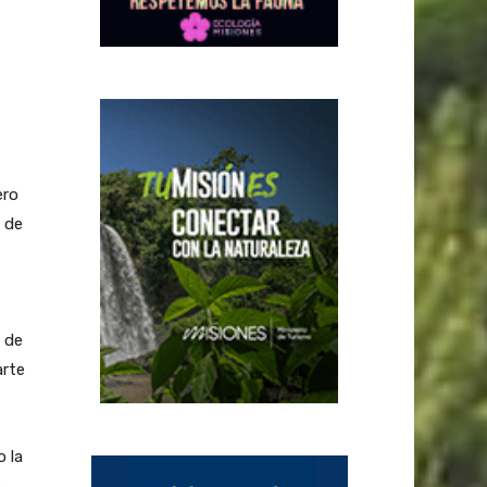
ero
 de
 de
arte
 la