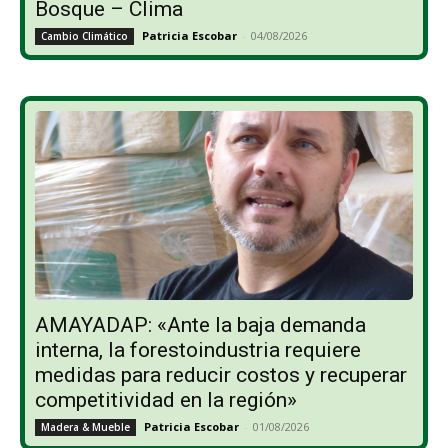
Bosque – Clima
Patricia Escobar
-
04/08/2026
Cambio Climático
AMAYADAP: «Ante la baja demanda
interna, la forestoindustria requiere
medidas para reducir costos y recuperar
competitividad en la región»
Patricia Escobar
-
01/08/2026
Madera & Mueble