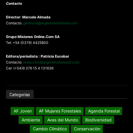
Contacto
Director: Marcelo Almada
Contacto:
gerencia@argentinaforestal.com
G
rupo Misiones
Online.Com
SA
Tel: +54 (0376) 4425800
Editora/periodista : Patricia Escobar
Contacto:
redaccion@argentinaforestal.com
Cel: (+54)9 376 15 4 131636
Categorías
AF Joven
AF Mujeres Forestales
Agenda Forestal
Ambiente
Aves del Mundo
Biodiversidad
Cambio Climático
Conservación