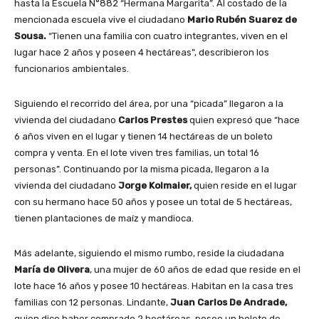
hasta la Escuela N°882 “Hermana Margarita”. Al costado de la
mencionada escuela vive el ciudadano
Mario Rubén Suarez de
Sousa.
“Tienen una familia con cuatro integrantes, viven en el
lugar hace 2 años y poseen 4 hectáreas”, describieron los
funcionarios ambientales.
Siguiendo el recorrido del área, por una “picada” llegaron a la
vivienda del ciudadano
Carlos Prestes
quien expresó que “hace
6 años viven en el lugar y tienen 14 hectáreas de un boleto
compra y venta. En el lote viven tres familias, un total 16
personas”. Continuando por la misma picada, llegaron a la
vivienda del ciudadano
Jorge Kolmaier,
quien reside en el lugar
con su hermano hace 50 años y posee un total de 5 hectáreas,
tienen plantaciones de maíz y mandioca.
Más adelante, siguiendo el mismo rumbo, reside la ciudadana
María de Olivera
, una mujer de 60 años de edad que reside en el
lote hace 16 años y posee 10 hectáreas. Habitan en la casa tres
familias con 12 personas. Lindante,
Juan Carlos De Andrade,
quien dice haber comprado 2 hectáreas, posee un boleto de