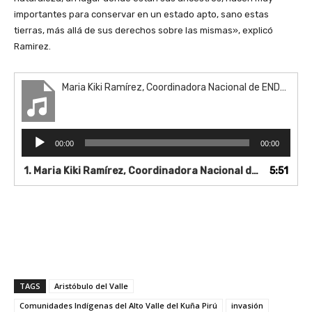
importantes para conservar en un estado apto, sano estas
tierras, más allá de sus derechos sobre las mismas», explicó
Ramirez.
Maria Kiki Ramírez, Coordinadora Nacional de ENDEPA RADIO LIBERTAD
R
00:00
00:00
e
p
1.
Maria Kiki Ramírez, Coordinadora Nacional de ENDEPA RADIO LIBERTAD
5:51
r
o
d
u
c
t
o
r
TAGS
Aristóbulo del Valle
d
Comunidades Indígenas del Alto Valle del Kuña Pirú
invasión
e