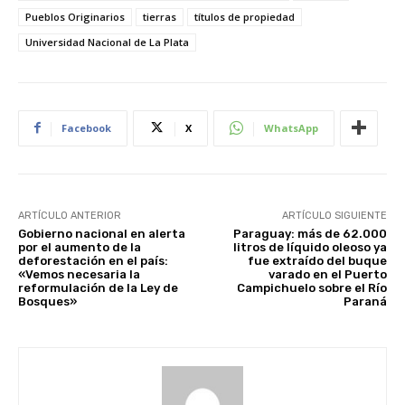
Pueblos Originarios
a
tierras
títulos de propiedad
u
Universidad Nacional de La Plata
d
i
o
Facebook
X
WhatsApp
ARTÍCULO ANTERIOR
ARTÍCULO SIGUIENTE
Gobierno nacional en alerta
Paraguay: más de 62.000
por el aumento de la
litros de líquido oleoso ya
deforestación en el país:
fue extraído del buque
«Vemos necesaria la
varado en el Puerto
reformulación de la Ley de
Campichuelo sobre el Río
Bosques»
Paraná