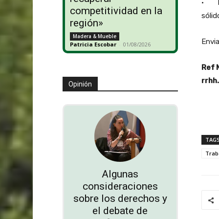
• Ex
competitividad en la
sólid
región»
Madera & Mueble
Envia
Patricia Escobar
-
01/08/2026
Ref 
rrhh
Opinión
TAG
Trab
Algunas
consideraciones
sobre los derechos y
el debate de