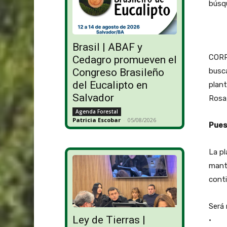
búsq
Brasil | ABAF y
CORR
Cedagro promueven el
Congreso Brasileño
busc
del Eucalipto en
plant
Salvador
Rosa,
Agenda Forestal
Patricia Escobar
-
05/08/2026
Pues
La p
mant
conti
Será 
Ley de Tierras |
• Pl