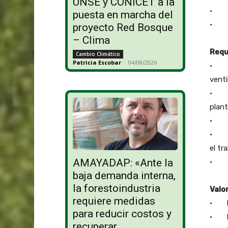
UNSE y CONICET a la
• Pr
puesta en marcha del
• El
proyecto Red Bosque
– Clima
Requ
Cambio Climático
Patricia Escobar
-
04/08/2026
• Co
venti
• Ex
plant
• Us
• Ex
el tr
AMAYADAP: «Ante la
• Re
baja demanda interna,
la forestoindustria
Valo
requiere medidas
• Exp
para reducir costos y
• Exp
recuperar