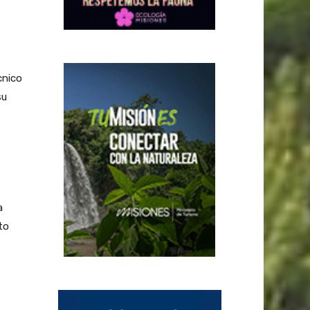
cnico
su
a
to