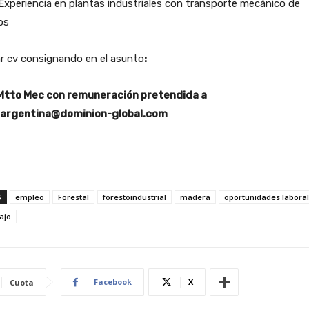
periencia en plantas industriales con transporte mecánico de
os
r cv consignando en el asunto
:
Mtto Mec con remuneración pretendida a
.argentina@dominion-global.com
S
empleo
Forestal
forestoindustrial
madera
oportunidades labora
ajo
Facebook
X
Cuota