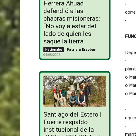
Herrera Ahuad
• Pla
defendió a las
corre
chacras misioneras:
• Ga
“No voy a estar del
lado de quien les
FUN
saque la tierra”
Patricia Escobar
-
Nacionales
Depe
04/08/2026
• Eje
plant
o Ma
o Ma
o Ma
• Ap
Santiago del Estero |
equip
Fuerte respaldo
• Se
institucional de la
mant