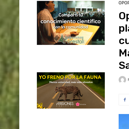
OPO
Op
p
cu
M
S