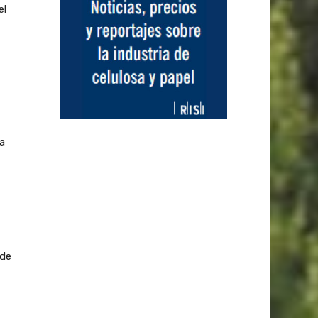
el
a
 de