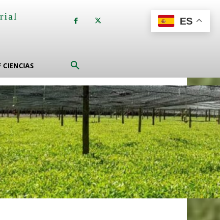
rial
ES
a
F CIENCIAS