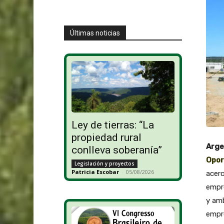
Últimas noticias
Ley de tierras: “La
propiedad rural
Arge
conlleva soberanía”
Opor
Legislación y proyectos
Patricia Escobar
-
05/08/2026
acerc
empre
y amb
empre