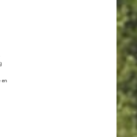
o
)
e en