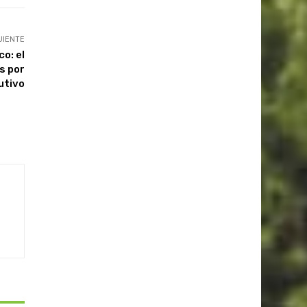
UIENTE
o: el
s por
utivo