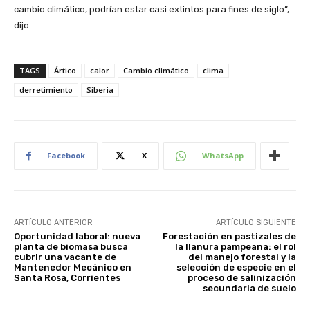
cambio climático, podrían estar casi extintos para fines de siglo”,
dijo.
TAGS
Ártico
calor
Cambio climático
clima
derretimiento
Siberia
Facebook
X
WhatsApp
ARTÍCULO ANTERIOR
ARTÍCULO SIGUIENTE
Oportunidad laboral: nueva
Forestación en pastizales de
planta de biomasa busca
la llanura pampeana: el rol
cubrir una vacante de
del manejo forestal y la
Mantenedor Mecánico en
selección de especie en el
Santa Rosa, Corrientes
proceso de salinización
secundaria de suelo