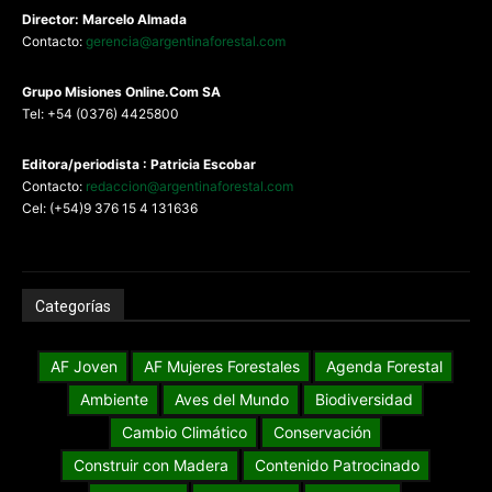
Director: Marcelo Almada
Contacto:
gerencia@argentinaforestal.com
G
rupo Misiones
Online.Com
SA
Tel: +54 (0376) 4425800
Editora/periodista : Patricia Escobar
Contacto:
redaccion@argentinaforestal.com
Cel: (+54)9 376 15 4 131636
Categorías
AF Joven
AF Mujeres Forestales
Agenda Forestal
Ambiente
Aves del Mundo
Biodiversidad
Cambio Climático
Conservación
Construir con Madera
Contenido Patrocinado