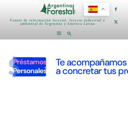
Fuente de información forestal, foresto-industrial y
ambiental de Argentina y América Latina