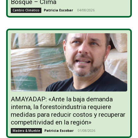
Bosque – Clima
Patricia Escobar
-
04/08/2026
Cambio Climático
AMAYADAP: «Ante la baja demanda
interna, la forestoindustria requiere
medidas para reducir costos y recuperar
competitividad en la región»
Patricia Escobar
-
01/08/2026
Madera & Mueble