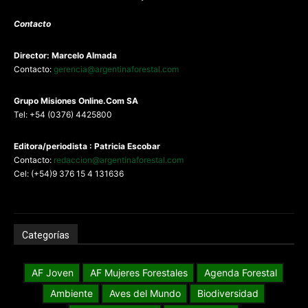
Contacto
Director: Marcelo Almada
Contacto:
gerencia@argentinaforestal.com
G
rupo Misiones
Online.Com
SA
Tel: +54 (0376) 4425800
Editora/periodista : Patricia Escobar
Contacto:
redaccion@argentinaforestal.com
Cel: (+54)9 376 15 4 131636
Categorías
AF Joven
AF Mujeres Forestales
Agenda Forestal
Ambiente
Aves del Mundo
Biodiversidad