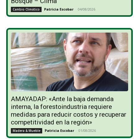
Bosque – Clima
Patricia Escobar
-
04/08/2026
Cambio Climático
AMAYADAP: «Ante la baja demanda
interna, la forestoindustria requiere
medidas para reducir costos y recuperar
competitividad en la región»
Patricia Escobar
-
01/08/2026
Madera & Mueble