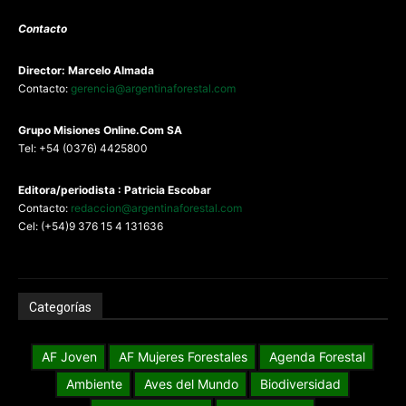
Contacto
Director: Marcelo Almada
Contacto:
gerencia@argentinaforestal.com
G
rupo Misiones
Online.Com
SA
Tel: +54 (0376) 4425800
Editora/periodista : Patricia Escobar
Contacto:
redaccion@argentinaforestal.com
Cel: (+54)9 376 15 4 131636
Categorías
AF Joven
AF Mujeres Forestales
Agenda Forestal
Ambiente
Aves del Mundo
Biodiversidad