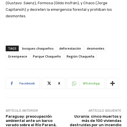
(Gustavo Sáenz), Formosa (Gildo Insfrán), y Chaco (Jorge
Capitanich) y decreten la emergencia forestal y prohíban los
desmontes.
TAGS
bosques chaqueños
deforestación
desmontes
Greenpeace
Parque Chaqueño
Región Chaqueña
Facebook
X
WhatsApp
ARTÍCULO ANTERIOR
ARTÍCULO SIGUIENTE
Paraguay: preocupación
Ucrania: cinco muertos y
ambiental ante un barco
más de 100 viviendas
varado sobre el Río Paraná,
destruidas por un incendio