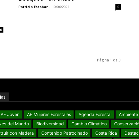
Patricia Escobar
-
10/06/2021
0
0
Página 1 de 3
ías
AF Joven
AF Mujeres Forestales
Agenda Forestal
Ambiente
ves del Mundo
Biodiversidad
Cambio Climático
Conservaci
truir con Madera
Contenido Patrocinado
Costa Rica
Destac