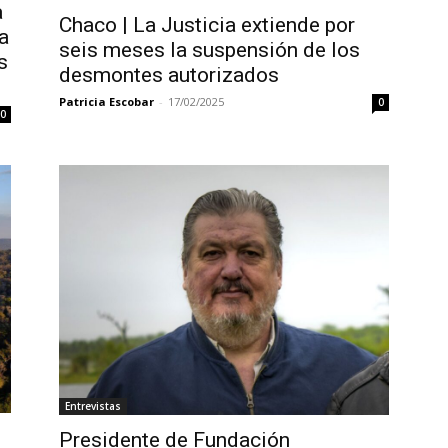
a
Chaco | La Justicia extiende por
a
seis meses la suspensión de los
s
desmontes autorizados
Patricia Escobar
-
17/02/2025
0
0
Entrevistas
Presidente de Fundación