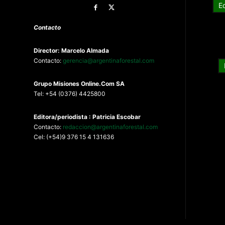
E
Contacto
Director: Marcelo Almada
Contacto:
gerencia@argentinaforestal.com
G
rupo Misiones
Online.Com
SA
Tel: +54 (0376) 4425800
Editora/periodista : Patricia Escobar
Contacto:
redaccion@argentinaforestal.com
Cel: (+54)9 376 15 4 131636