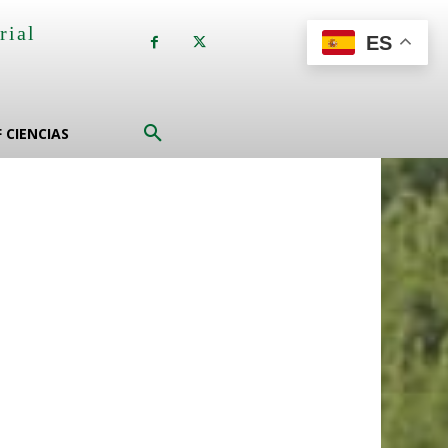
rial
ES
a
F CIENCIAS