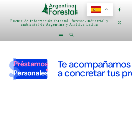
Fuente de información forestal, foresto-industrial y
ambiental de Argentina y América Latina