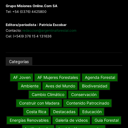
G
rupo Misiones
Online.Com
SA
Tel: +54 (0376) 4425800
Editora/periodista : Patricia Escobar
Contacto:
redaccion@argentinaforestal.com
Cel: (+54)9 376 15 4 131636
Categorías
AF Joven
AF Mujeres Forestales
Agenda Forestal
Ambiente
Aves del Mundo
Biodiversidad
Cambio Climático
Conservación
Construir con Madera
Contenido Patrocinado
Costa Rica
Destacadas
Educación
Energías Renovables
Galería de videos
Guia Forestal