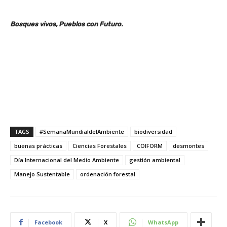
Bosques vivos, Pueblos con Futuro.
TAGS
#SemanaMundialdelAmbiente
biodiversidad
buenas prácticas
Ciencias Forestales
COIFORM
desmontes
Día Internacional del Medio Ambiente
gestión ambiental
Manejo Sustentable
ordenación forestal
Facebook
X
WhatsApp