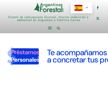
Fuente de información forestal, foresto-industrial y
ambiental de Argentina y América Latina