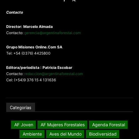
Contacto
Director: Marcelo Almada
Contacto:
gerencia@argentinaforestal.com
G
rupo Misiones
Online.Com
SA
Tel: +54 (0376) 4425800
Editora/periodista : Patricia Escobar
Contacto:
redaccion@argentinaforestal.com
Cel: (+54)9 376 15 4 131636
Categorías
AF Joven
AF Mujeres Forestales
Agenda Forestal
Ambiente
Aves del Mundo
Biodiversidad