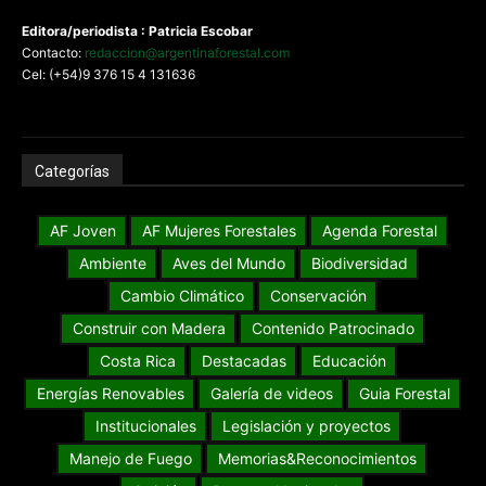
Editora/periodista : Patricia Escobar
Contacto:
redaccion@argentinaforestal.com
Cel: (+54)9 376 15 4 131636
Categorías
AF Joven
AF Mujeres Forestales
Agenda Forestal
Ambiente
Aves del Mundo
Biodiversidad
Cambio Climático
Conservación
Construir con Madera
Contenido Patrocinado
Costa Rica
Destacadas
Educación
Energías Renovables
Galería de videos
Guia Forestal
Institucionales
Legislación y proyectos
Manejo de Fuego
Memorias&Reconocimientos