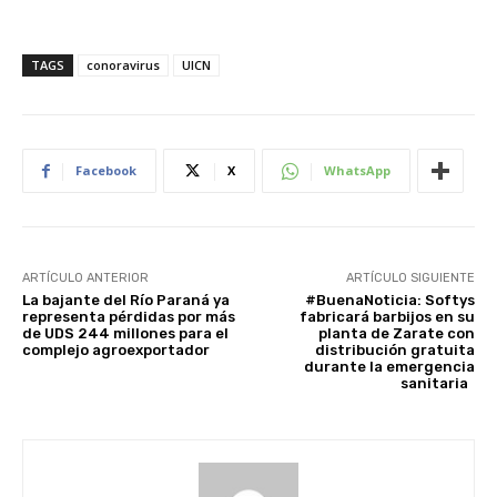
TAGS
conoravirus
UICN
Facebook
X
WhatsApp
ARTÍCULO ANTERIOR
ARTÍCULO SIGUIENTE
La bajante del Río Paraná ya
#BuenaNoticia: Softys
representa pérdidas por más
fabricará barbijos en su
de UDS 244 millones para el
planta de Zarate con
complejo agroexportador
distribución gratuita
durante la emergencia
sanitaria