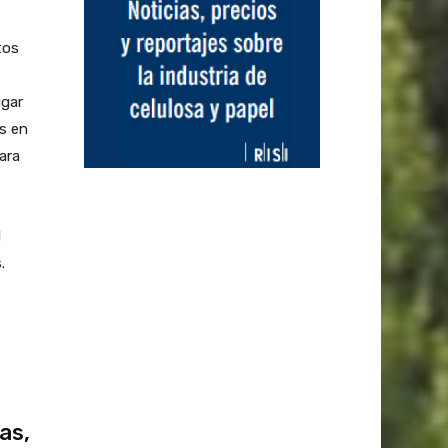
tos
ugar
as en
ara
l
.
as,