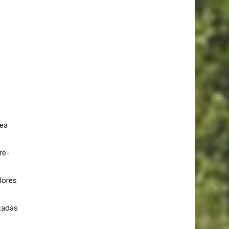
rea
re-
lores
itadas