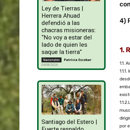
com
Ley de Tierras |
Herrera Ahuad
4) 
defendió a las
chacras misioneras:
“No voy a estar del
lado de quien les
1. 
saque la tierra”
Patricia Escobar
-
Nacionales
1.1. 
04/08/2026
1.1.1
desde
emba
exist
1.1.2
muscu
dirig
Santiago del Estero |
por e
Fuerte respaldo