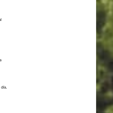
l
a
 día,