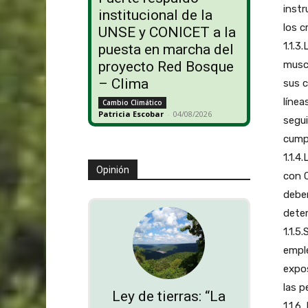
instr
institucional de la
los c
UNSE y CONICET a la
1.1.3
puesta en marcha del
proyecto Red Bosque
musc
– Clima
sus c
línea
Cambio Climático
Patricia Escobar
-
04/08/2026
segui
cumpl
1.1.4
Opinión
con 
deben
deter
1.1.5
empl
expos
las p
Ley de tierras: “La
1.1.6