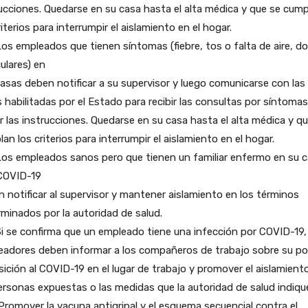
ucciones. Quedarse en su casa hasta el alta médica y que se cum
riterios para interrumpir el aislamiento en el hogar.
.Los empleados que tienen síntomas (fiebre, tos o falta de aire, do
ulares) en
asas deben notificar a su supervisor y luego comunicarse con las
s habilitadas por el Estado para recibir las consultas por síntomas
r las instrucciones. Quedarse en su casa hasta el alta médica y q
an los criterios para interrumpir el aislamiento en el hogar.
.Los empleados sanos pero que tienen un familiar enfermo en su 
COVID-19
 notificar al supervisor y mantener aislamiento en los términos
minados por la autoridad de salud.
.Si se confirma que un empleado tiene una infección por COVID-19,
eadores deben informar a los compañeros de trabajo sobre su po
ición al COVID-19 en el lugar de trabajo y promover el aislamient
ersonas expuestas o las medidas que la autoridad de salud indiqu
. Promover la vacuna antigripal y el esquema secuencial contra el