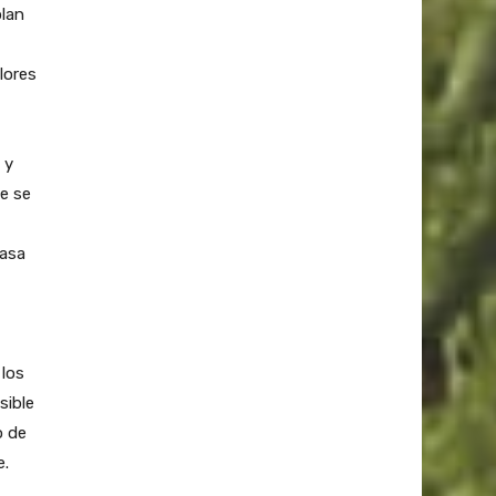
plan
lores
 y
ue se
casa
 los
sible
o de
e.