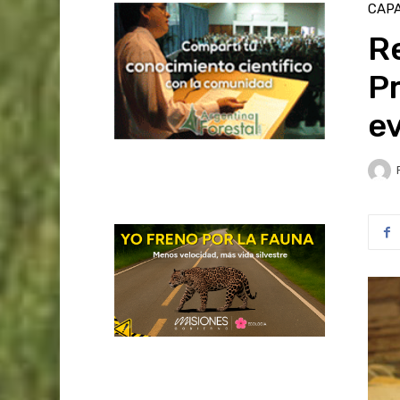
CAPA
R
Pr
ev