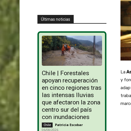
Últimas noticias
La
As
Chile | Forestales
apoyan recuperación
y for
en cinco regiones tras
adapt
las intensas lluvias
traba
que afectaron la zona
marco
centro sur del país
con inundaciones
Patricia Escobar
-
Chile
06/08/2026