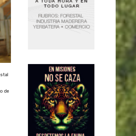
stal
io de