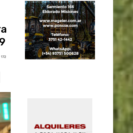
ra
9
172