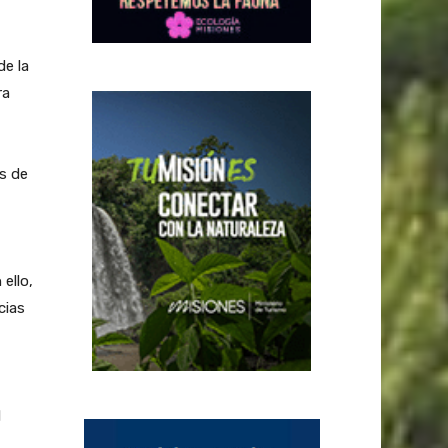
e la
ra
es de
 ello,
cias
l