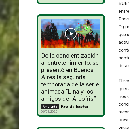
BUEN
enfre
Preve
Organ
que u
activ
conta
De la concientización
conta
al entretenimiento: se
desde
presentó en Buenos
Aires la segunda
El se
temporada de la serie
queda
animada “Lina y los
nos o
amigos del Arcoíris”
condi
Patricia Escobar
-
Ambiente
06/08/2026
reco
brev
virus