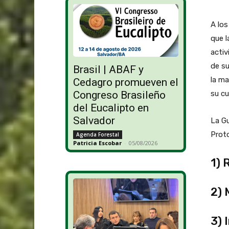
A los
que l
activ
de su
Brasil | ABAF y
la ma
Cedagro promueven el
Congreso Brasileño
su cu
del Eucalipto en
Salvador
La Gu
Proto
Agenda Forestal
Patricia Escobar
-
05/08/2026
1) 
2) 
3) 