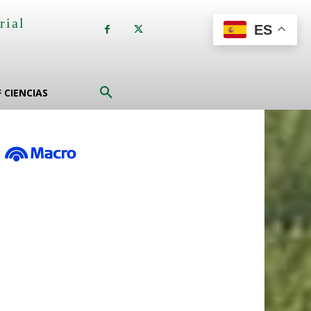
rial
ES
a
F CIENCIAS