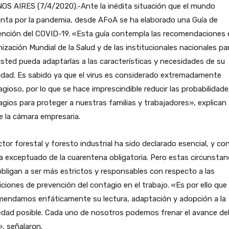
OS AIRES (7/4/2020).-Ante la inédita situación que el mundo
nta por la pandemia, desde AFoA se ha elaborado una Guía de
nción del COVID-19. «Esta guía contempla las recomendaciones d
ización Mundial de la Salud y de las institucionales nacionales pa
sted pueda adaptarlas a las características y necesidades de su
idad. Es sabido ya que el virus es considerado extremadamente
gioso, por lo que se hace imprescindible reducir las probabilidad
gios para proteger a nuestras familias y trabajadores», explican
 la cámara empresaria.
ctor forestal y foresto industrial ha sido declarado esencial, y con
 exceptuado de la cuarentena obligatoria. Pero estas circunstan
bligan a ser más estrictos y responsables con respecto a las
ciones de prevención del contagio en el trabajo. «Es por ello que
mendamos enfáticamente su lectura, adaptación y adopción a la
edad posible. Cada uno de nosotros podemos frenar el avance de
», señalaron.