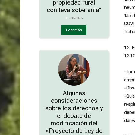
propiedad rural
neum
conlleva soberanía”
1.1.7
05/08/2026
COVID
Leer más
traba
1.2. 
1.2.1
-toma
empre
-Obse
Algunas
-Quie
consideraciones
respi
sobre los derechos y
debe
el debate de
deriv
modificación del
«Proyecto de Ley de