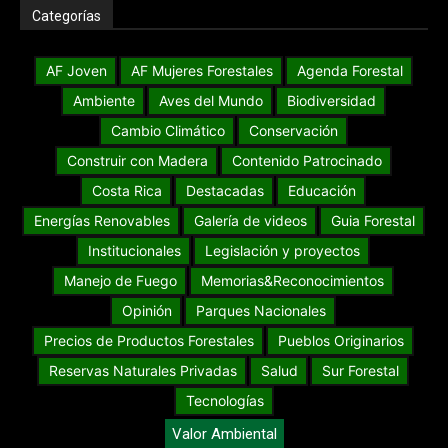
Categorías
AF Joven
AF Mujeres Forestales
Agenda Forestal
Ambiente
Aves del Mundo
Biodiversidad
Cambio Climático
Conservación
Construir con Madera
Contenido Patrocinado
Costa Rica
Destacadas
Educación
Energías Renovables
Galería de videos
Guia Forestal
Institucionales
Legislación y proyectos
Manejo de Fuego
Memorias&Reconocimientos
Opinión
Parques Nacionales
Precios de Productos Forestales
Pueblos Originarios
Reservas Naturales Privadas
Salud
Sur Forestal
Tecnologías
Valor Ambiental