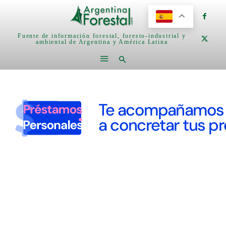
Fuente de información forestal, foresto-industrial y
ambiental de Argentina y América Latina