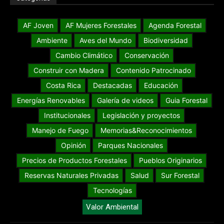
AF Joven
AF Mujeres Forestales
Agenda Forestal
Ambiente
Aves del Mundo
Biodiversidad
Cambio Climático
Conservación
Construir con Madera
Contenido Patrocinado
Costa Rica
Destacadas
Educación
Energías Renovables
Galería de videos
Guia Forestal
Institucionales
Legislación y proyectos
Manejo de Fuego
Memorias&Reconocimientos
Opinión
Parques Nacionales
Precios de Productos Forestales
Pueblos Originarios
Reservas Naturales Privadas
Salud
Sur Forestal
Tecnologías
Valor Ambiental