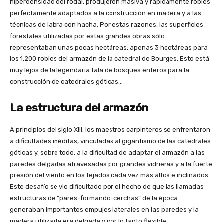
hiperdensidad del rodal, produjeron masiva y rápidamente robles
perfectamente adaptados a la construcción en madera y a las
técnicas de labra con hacha. Por estas razones, las superficies
forestales utilizadas por estas grandes obras sólo
representaban unas pocas hectáreas: apenas 3 hectáreas para
los 1.200 robles del armazón de la catedral de Bourges. Esto está
muy lejos de la legendaria tala de bosques enteros para la
construcción de catedrales góticas…
La estructura del armazón
A principios del siglo XIII, los maestros carpinteros se enfrentaron
a dificultades inéditas, vinculadas al gigantismo de las catedrales
góticas y, sobre todo, a la dificultad de adaptar el armazón a las
paredes delgadas atravesadas por grandes vidrieras y a la fuerte
presión del viento en los tejados cada vez más altos e inclinados.
Este desafío se vio dificultado por el hecho de que las llamadas
estructuras de “pares-formando-cerchas” de la época
generaban importantes empujes laterales en las paredes y la
madera utilizada era delgada y por lo tanto flexible.