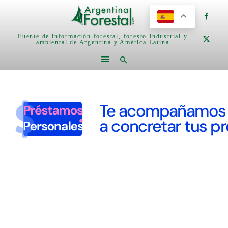
Fuente de información forestal, foresto-industrial y
ambiental de Argentina y América Latina