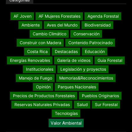
AF Joven
AF Mujeres Forestales
Agenda Forestal
Ambiente
Aves del Mundo
Biodiversidad
Cambio Climático
Conservación
Construir con Madera
Contenido Patrocinado
Costa Rica
Destacadas
Educación
Energías Renovables
Galería de videos
Guia Forestal
Institucionales
Legislación y proyectos
Manejo de Fuego
Memorias&Reconocimientos
Opinión
Parques Nacionales
Precios de Productos Forestales
Pueblos Originarios
Reservas Naturales Privadas
Salud
Sur Forestal
Tecnologías
Valor Ambiental