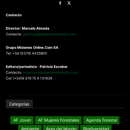
Contacto
Director: Marcelo Almada
Contacto:
gerencia@argentinaforestal.com
G
rupo Misiones
Online.Com
SA
Tel: +54 (0376) 4425800
Editora/periodista : Patricia Escobar
Contacto:
redaccion@argentinaforestal.com
Cel: (+54)9 376 15 4 131636
Categorías
AF Joven
AF Mujeres Forestales
Agenda Forestal
Ambiente
Aves del Mundo
Biodiversidad