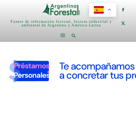
Fuente de información forestal, foresto-industrial y
ambiental de Argentina y América Latina