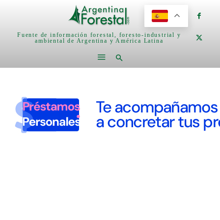
Fuente de información forestal, foresto-industrial y
ambiental de Argentina y América Latina