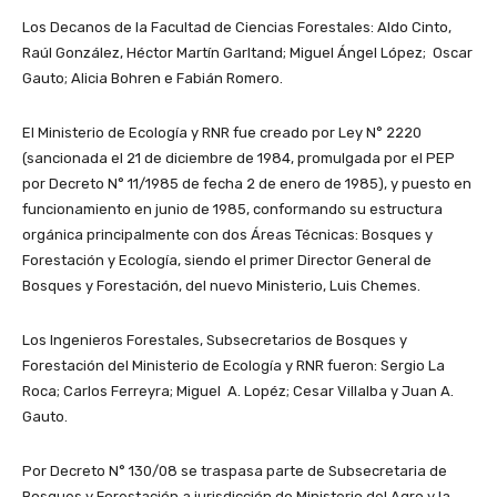
Los Decanos de la Facultad de Ciencias Forestales: Aldo Cinto,
Raúl González, Héctor Martín Garltand; Miguel Ángel López; Oscar
Gauto; Alicia Bohren e Fabián Romero.
El Ministerio de Ecología y RNR fue creado por Ley N° 2220
(sancionada el 21 de diciembre de 1984, promulgada por el PEP
por Decreto N° 11/1985 de fecha 2 de enero de 1985), y puesto en
funcionamiento en junio de 1985, conformando su estructura
orgánica principalmente con dos Áreas Técnicas: Bosques y
Forestación y Ecología, siendo el primer Director General de
Bosques y Forestación, del nuevo Ministerio, Luis Chemes.
Los Ingenieros Forestales, Subsecretarios de Bosques y
Forestación del Ministerio de Ecología y RNR fueron: Sergio La
Roca; Carlos Ferreyra; Miguel A. Lopéz; Cesar Villalba y Juan A.
Gauto.
Por Decreto N° 130/08 se traspasa parte de Subsecretaria de
Bosques y Forestación a jurisdicción de Ministerio del Agro y la