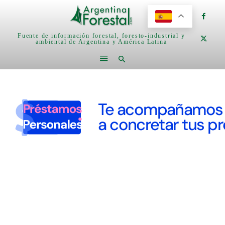
Fuente de información forestal, foresto-industrial y
ambiental de Argentina y América Latina