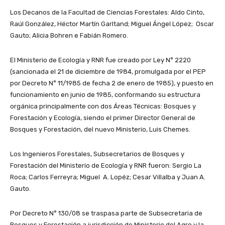
Los Decanos de la Facultad de Ciencias Forestales: Aldo Cinto,
Raúl González, Héctor Martín Garltand; Miguel Ángel López; Oscar
Gauto; Alicia Bohren e Fabián Romero.
El Ministerio de Ecología y RNR fue creado por Ley N° 2220
(sancionada el 21 de diciembre de 1984, promulgada por el PEP
por Decreto N° 11/1985 de fecha 2 de enero de 1985), y puesto en
funcionamiento en junio de 1985, conformando su estructura
orgánica principalmente con dos Áreas Técnicas: Bosques y
Forestación y Ecología, siendo el primer Director General de
Bosques y Forestación, del nuevo Ministerio, Luis Chemes.
Los Ingenieros Forestales, Subsecretarios de Bosques y
Forestación del Ministerio de Ecología y RNR fueron: Sergio La
Roca; Carlos Ferreyra; Miguel A. Lopéz; Cesar Villalba y Juan A.
Gauto.
Por Decreto N° 130/08 se traspasa parte de Subsecretaria de
Bosques y Forestación a jurisdicción de Ministerio del Agro y la