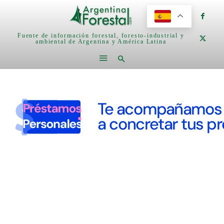
Fuente de información forestal, foresto-industrial y
ambiental de Argentina y América Latina