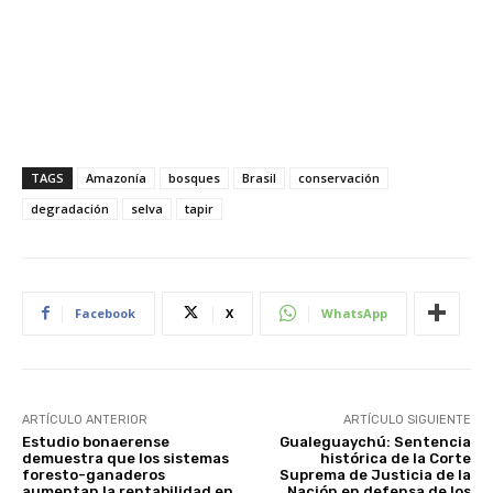
TAGS
Amazonía
bosques
Brasil
conservación
degradación
selva
tapir
Facebook
X
WhatsApp
ARTÍCULO ANTERIOR
ARTÍCULO SIGUIENTE
Estudio bonaerense
Gualeguaychú: Sentencia
demuestra que los sistemas
histórica de la Corte
foresto-ganaderos
Suprema de Justicia de la
aumentan la rentabilidad en
Nación en defensa de los