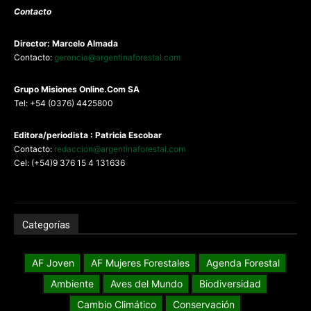
Contacto
Director: Marcelo Almada
Contacto:
gerencia@argentinaforestal.com
G
rupo Misiones
Online.Com
SA
Tel: +54 (0376) 4425800
Editora/periodista : Patricia Escobar
Contacto:
redaccion@argentinaforestal.com
Cel: (+54)9 376 15 4 131636
Categorías
AF Joven
AF Mujeres Forestales
Agenda Forestal
Ambiente
Aves del Mundo
Biodiversidad
Cambio Climático
Conservación