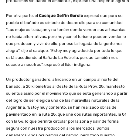
producimos sin dañar el ambiente”, expresó una dirigente agraria.
Por otra parte, el
Cacique Delfín García
expresó que para su
pueblo el bañado es símbolo de desarrollo para su comunidad.
“Las mujeres trabajan y no tenían donde vender sus artesanías,
no había alternativas, pero hoy con el turismo pueden vender lo
que producen y vivir de ello, por eso la llegada de la gente nos
alegra”, dijo el cacique. “Estoy muy agradecido por todo lo que
está sucediendo al Bañado La Estrella, porque también nos
sucede a nosotros”, expresó el líder indígena.
Un productor ganadero, afincando en un campo al norte del
bañado, a 20 kilómetros al Oeste de la Ruta Prov. 28, manifestó
su entusiasmo por el movimiento que se está generando a partir
del logro de ser elegida una de las maravillas naturales de la
Argentina. “Estoy muy contento, se han realizado obras de
pavimentado en la ruta 28, que une dos rutas importantes, la 81
con la 86, lo que permite circular por la zona y salir de forma
segura con nuestra producción a los mercados. Somos
ganaderos y nos ocupamos del campo, pero todo nuestro