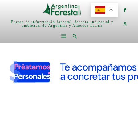
Fuente de información forestal, foresto-industrial y
ambiental de Argentina y América Latina