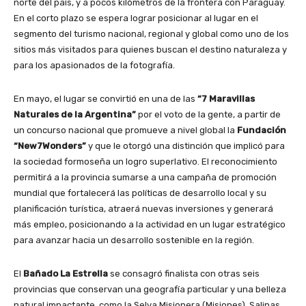
norte del país, y a pocos kilómetros de la frontera con Paraguay.
En el corto plazo se espera lograr posicionar al lugar en el
segmento del turismo nacional, regional y global como uno de los
sitios más visitados para quienes buscan el destino naturaleza y
para los apasionados de la fotografía.
En mayo, el lugar se convirtió en una de las
“7 Maravillas
Naturales de la Argentina”
por el voto de la gente, a partir de
un concurso nacional que promueve a nivel global la
Fundación
“New7Wonders”
y que le otorgó una distinción que implicó para
la sociedad formoseña un logro superlativo. El reconocimiento
permitirá a la provincia sumarse a una campaña de promoción
mundial que fortalecerá las políticas de desarrollo local y su
planificación turística, atraerá nuevas inversiones y generará
más empleo, posicionando a la actividad en un lugar estratégico
para avanzar hacia un desarrollo sostenible en la región.
El
Bañado La Estrella
se consagró finalista con otras seis
provincias que conservan una geografía particular y una belleza
natural impactante, como la Selva Misionera (Misiones), Salinas