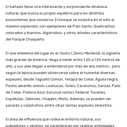
El bañado tiene una interesante y sorprendente dinámica
natural, que busca su propio equilibrio para los distintos
ecosistemas que conserva. El bosque se muestra en el sitio al
máximo esplendor, con ejemplares de Palo Santo, Quebrachos
colorados y blancos, Algarrobos, y otros árboles característicos
del Parque Chaqueño.
El ave emblema del lugar es el Javirú (
Javiru Mycteria
), la cigüeña
más grande de América -llega a medir entre 1,20 a 1,50 metros de
alto, y sus alas llegan a extenderse por más de dos metros-, pero
según la época pueden observarse sobre el humedal diversas
especies, desde Taguató Común, Yetapá de Collar, Águila negra,
Pecho amarillo común, Lechuzas, Jotes, Caranchos, Garzas, Pato
de Collar, Pollona Azul, Surucuá común, Federal, Tucanes,
Espátulas, Jabirúes, Chajáes, Moitú. Además, se pueden ver
yacarés y carpinchos, entre otras tantas especies silvestres.
El área de influencia que rodea el entorno natural, sus
pobladores y vecinos, se caracterizan por realizar actividades