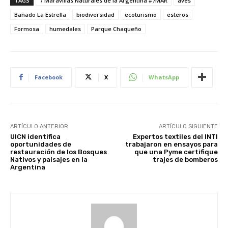
TAGS
7 Maravillas Naturales de la Argentina #7MAR
aves
Bañado La Estrella
biodiversidad
ecoturismo
esteros
Formosa
humedales
Parque Chaqueño
Facebook
X
WhatsApp
ARTÍCULO ANTERIOR
ARTÍCULO SIGUIENTE
UICN identifica
Expertos textiles del INTI
oportunidades de
trabajaron en ensayos para
restauración de los Bosques
que una Pyme certifique
Nativos y paisajes en la
trajes de bomberos
Argentina