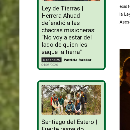
exist
Ley de Tierras |
la Le
Herrera Ahuad
Aseso
defendió a las
chacras misioneras:
“No voy a estar del
lado de quien les
saque la tierra”
Patricia Escobar
-
Nacionales
04/08/2026
Santiago del Estero |
Fuerte respaldo