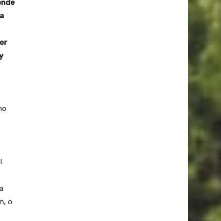
onde
 a
or
y
mo
l
a
n, o