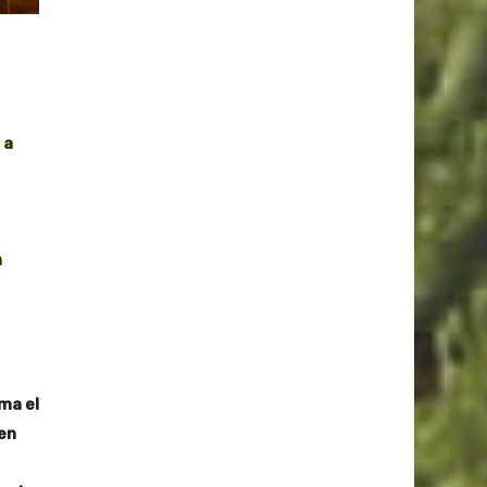
 a
n
ma el
en