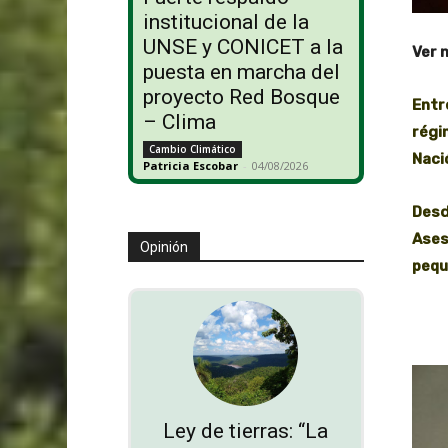
institucional de la
UNSE y CONICET a la
Ver 
puesta en marcha del
proyecto Red Bosque
Entr
– Clima
régi
Cambio Climático
Naci
Patricia Escobar
-
04/08/2026
Desd
Ases
Opinión
pequ
Ley de tierras: “La