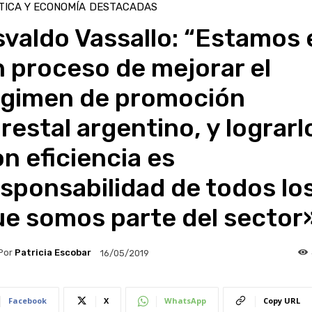
TICA Y ECONOMÍA
DESTACADAS
valdo Vassallo: “Estamos 
 proceso de mejorar el
égimen de promoción
restal argentino, y lograrl
n eficiencia es
sponsabilidad de todos lo
ue somos parte del sector
Por
Patricia Escobar
16/05/2019
Facebook
X
WhatsApp
Copy URL