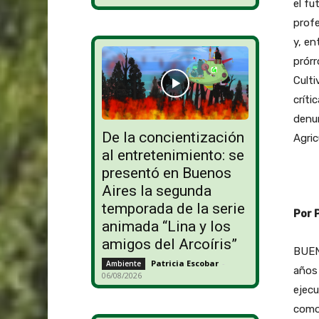
el fu
profe
y, en
prórr
Culti
críti
denun
De la concientización
Agric
al entretenimiento: se
presentó en Buenos
Aires la segunda
temporada de la serie
Por 
animada “Lina y los
amigos del Arcoíris”
BUEN
Patricia Escobar
-
Ambiente
años 
06/08/2026
ejecu
como 