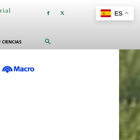
rial
ES
a
F CIENCIAS