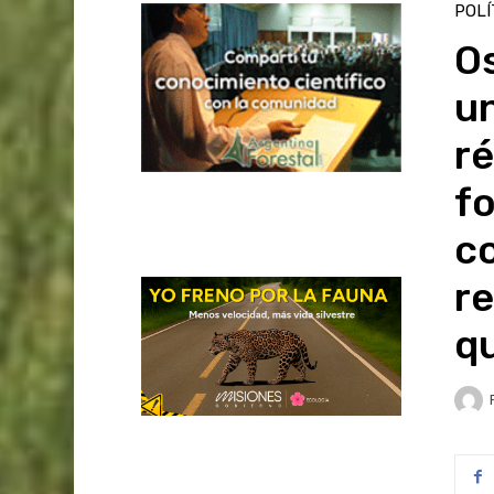
POLÍ
Os
un
r
fo
co
re
q