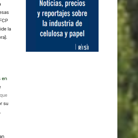
a
resas
AFCP
ide la
ra).
s en
e
 que
or su
.
an