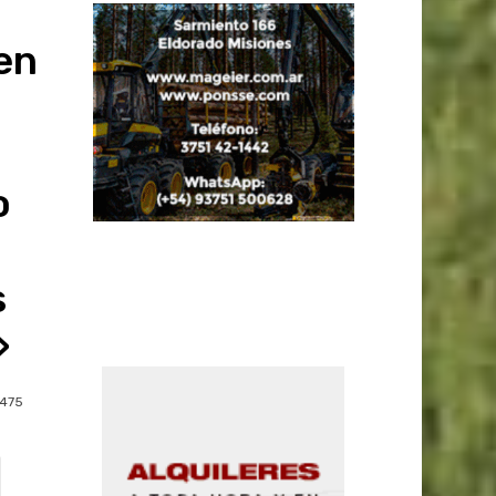
en
o
s
»
475