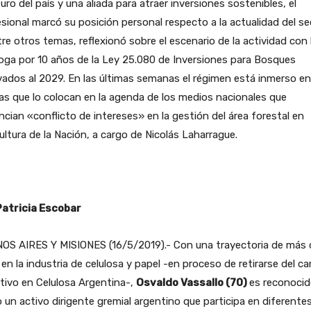
turo del país y una aliada para atraer inversiones sostenibles, el
sional marcó su posición personal respecto a la actualidad del se
tre otros temas, reflexionó sobre el escenario de la actividad con 
oga por 10 años de la Ley 25.080 de Inversiones para Bosques
vados al 2029. En las últimas semanas el régimen está inmerso en
cas que lo colocan en la agenda de los medios nacionales que
cian «conflicto de intereses» en la gestión del área forestal en
ultura de la Nación, a cargo de Nicolás Laharrague.
Patricia Escobar
OS AIRES Y MISIONES (16/5/2019).- Con una trayectoria de más 
en la industria de celulosa y papel -en proceso de retirarse del ca
tivo en Celulosa Argentina-,
Osvaldo Vassallo (70)
es reconoci
un activo dirigente gremial argentino que participa en diferente