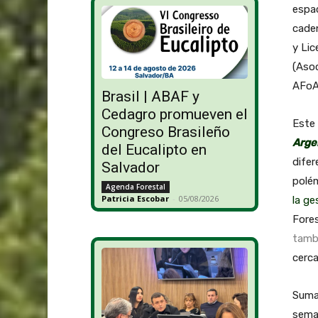
espac
caden
y Lic
(Asoc
AFoA
Brasil | ABAF y
Cedagro promueven el
Este 
Congreso Brasileño
Arge
del Eucalipto en
difer
Salvador
polé
Agenda Forestal
Patricia Escobar
-
05/08/2026
la ge
Fores
tambi
cerca
Sumad
sema