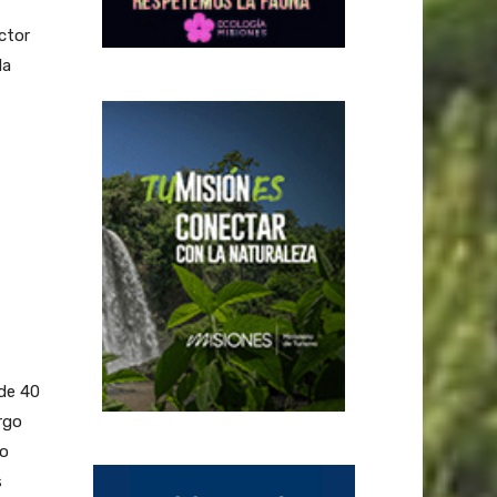
ctor
la
de 40
rgo
do
s