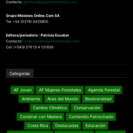
Contacto:
gerencia@argentinaforestal.com
G
rupo Misiones
Online.Com
SA
Tel: +54 (0376) 4425800
Editora/periodista : Patricia Escobar
Contacto:
redaccion@argentinaforestal.com
Cel: (+54)9 376 15 4 131636
Categorías
AF Joven
AF Mujeres Forestales
Agenda Forestal
Ambiente
Aves del Mundo
Biodiversidad
Cambio Climático
Conservación
Construir con Madera
Contenido Patrocinado
Costa Rica
Destacadas
Educación