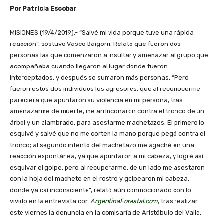
Por Patricia Escobar
MISIONES (19/4/2019).- “Salvé mi vida porque tuve una rápida
reacción”, sostuvo Vasco Baigorri. Relató que fueron dos
personas las que comenzaron a insultar y amenazar al grupo que
acompañaba cuando llegaron al lugar donde fueron
interceptados, y después se sumaron más personas. “Pero
fueron estos dos individuos los agresores, que al reconocerme
pareciera que apuntaron su violencia en mi persona, tras
amenazarme de muerte, me arrinconaron contra el tronco de un
árbol y un alambrado, para asestarme machetazos. El primero lo
esquivé y salvé que no me corten la mano porque pegó contra el
tronco; al segundo intento del machetazo me agaché en una
reacción espontánea, ya que apuntaron a mi cabeza, y logré así
esquivar el golpe, pero al recuperarme, de un lado me asestaron
con la hoja del machete en el rostro y golpearon mi cabeza,
donde ya caí inconsciente”, relató aún conmocionado con lo
vivido en la entrevista con
ArgentinaForestal.com
, tras realizar
este viernes la denuncia en la comisaría de Aristóbulo del Valle.