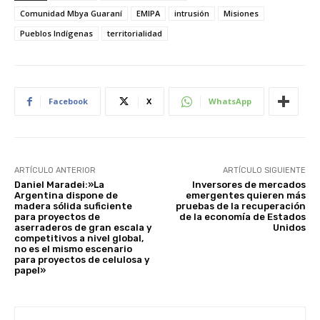
Comunidad Mbya Guaraní
EMIPA
intrusión
Misiones
Pueblos Indígenas
territorialidad
Facebook
X
WhatsApp
ARTÍCULO ANTERIOR
ARTÍCULO SIGUIENTE
Daniel Maradei:»La
Inversores de mercados
Argentina dispone de
emergentes quieren más
madera sólida suficiente
pruebas de la recuperación
para proyectos de
de la economía de Estados
aserraderos de gran escala y
Unidos
competitivos a nivel global,
no es el mismo escenario
para proyectos de celulosa y
papel»